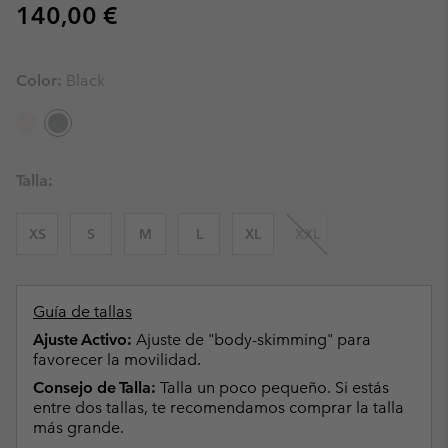
Regular price:
140,00 €
Color:
Black
Talla:
XS
S
M
L
XL
XXL
Guía de tallas
Ajuste Activo:
Ajuste de "body-skimming" para
favorecer la movilidad.
Consejo de Talla:
Talla un poco pequeño. Si estás
entre dos tallas, te recomendamos comprar la talla
más grande.