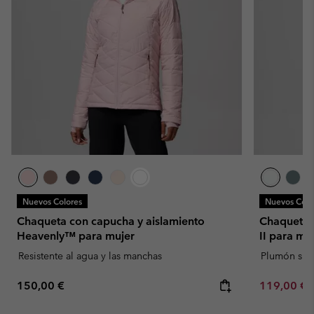
Nuevos Colores
Nuevos Colo
Chaqueta con capucha y aislamiento
Chaqueta 
Heavenly™ para mujer
II para mu
Resistente al agua y las manchas
Plumón sint
Regular price:
Minimum sa
150,00 €
119,00 €