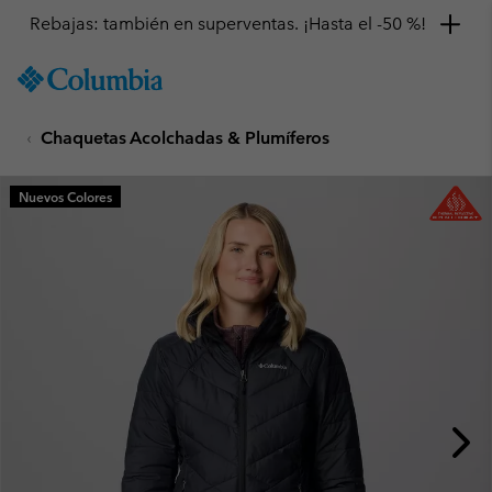
Rebajas: también en superventas. ¡Hasta el -50 %!
SKIP
Columbia
TO
Sportswear
CONTENT
Chaquetas Acolchadas & Plumíferos
SKIP
TO
MAIN
Nuevos Colores
NAV
SKIP
TO
SEARCH