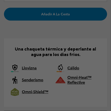
Añadir A La Cesta
Una chaqueta térmica y deperlante al
agua para los días fríos.
Llovizna
Cálido
Omni-Heat™
Senderismo
Reflective
Omni-Shield™