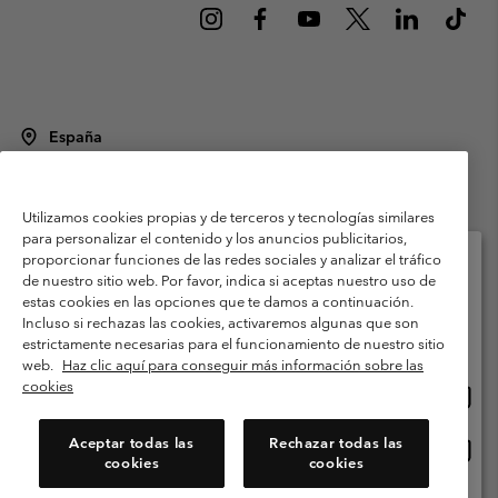
España
©
2026
Columbia Sportswear Spain S.L.U. Avenida del Doctor Arce, 14,
28002 Madrid, España. Todos los derechos reservados.
Utilizamos cookies propias y de terceros y tecnologías similares
Condiciones de uso
Terminos de Venta
Garantía
para personalizar el contenido y los anuncios publicitarios,
Política de Privacidad
proporcionar funciones de las redes sociales y analizar el tráfico
de nuestro sitio web. Por favor, indica si aceptas nuestro uso de
Términos y condiciones del programa de miembros
estas cookies en las opciones que te damos a continuación.
Selecciona tu país e idioma envío
Incluso si rechazas las cookies, activaremos algunas que son
Términos De Uso Del Contenido Generado Por Los Usuarios
Compras en línea disponibles
estrictamente necesarias para el funcionamiento de nuestro sitio
Impressum
Cookies
Public CBCR
web.
Haz clic aquí para conseguir más información sobre las
cookies
Comp
United States
en
Servicio al cliente: Lu. - Vi. de 9:00 a 13:00 y de 14:00 a 18:00
(+)34919015933
línea
Aceptar todas las
Rechazar todas las
Comp
España
dispon
cookies
cookies
en
línea