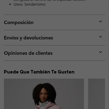
Usos: Senderismo
Composición
Expan
or
collap
Envíos y devoluciones
sectio
Expan
or
collap
Opiniones de clientes
sectio
Expan
or
collap
Puede Que También Te Gusten
sectio