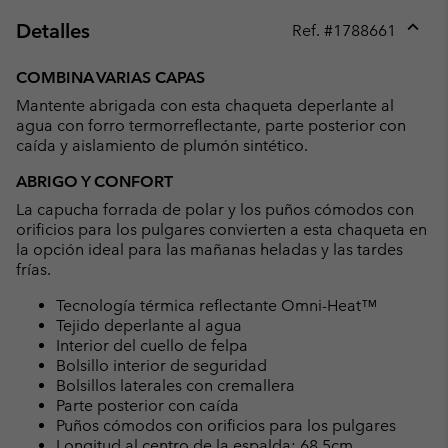
Detalles
Ref. #
1788661
Expan
or
COMBINA VARIAS CAPAS
collap
Mantente abrigada con esta chaqueta deperlante al
sectio
agua con forro termorreflectante, parte posterior con
caída y aislamiento de plumón sintético.
ABRIGO Y CONFORT
La capucha forrada de polar y los puños cómodos con
orificios para los pulgares convierten a esta chaqueta en
la opción ideal para las mañanas heladas y las tardes
frías.
Tecnología térmica reflectante Omni-Heat™
Tejido deperlante al agua
Interior del cuello de felpa
Bolsillo interior de seguridad
Bolsillos laterales con cremallera
Parte posterior con caída
Puños cómodos con orificios para los pulgares
Longitud al centro de la espalda: 68.5cm