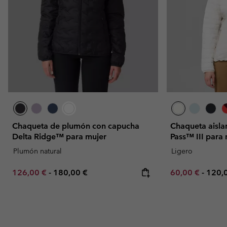
Chaqueta de plumón con capucha
Chaqueta aisla
Delta Ridge™ para mujer
Pass™ III para
Plumón natural
Ligero
Minimum sale price:
Maximum price:
Minimum sale p
Maxi
126,00 €
-
180,00 €
60,00 €
-
120,