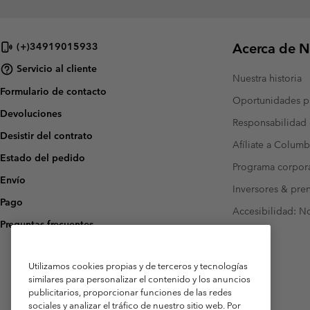
Acerca de N
(+)34919015933
Servicio al cliente
Nuestra historia
Formulario de contacto
Oportunidades pr
Devoluciones
Responsabilidad 
Desistir del contrato
Afíliate a Columb
Estado del pedido
Programa corpora
Envío
Inversores & pre
Pago
Accesibilidad: N
Preguntas frecuentes
Utilizamos cookies propias y de terceros y tecnologías
similares para personalizar el contenido y los anuncios
publicitarios, proporcionar funciones de las redes
sociales y analizar el tráfico de nuestro sitio web. Por