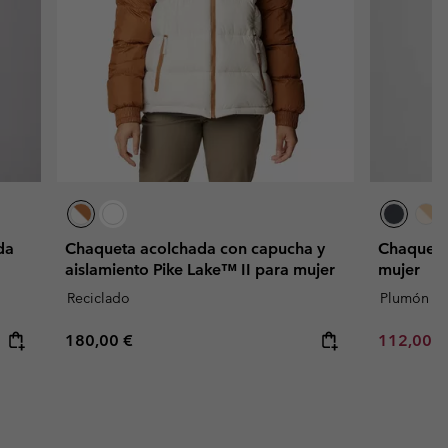
da
Chaqueta acolchada con capucha y
Chaqueta
aislamiento Pike Lake™ II para mujer
mujer
Reciclado
Plumón sin
Regular price:
Minimum s
180,00 €
112,00 