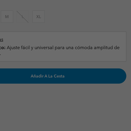
Invierno & de Esquí
Invierno & de Esquí
Guía De Artícolos Impermeables
Guía De Artícolos Impermeables
M
L
XL
as grandes
 para mujer
s para hombre
as
co:
Ajuste fácil y universal para una cómoda amplitud de
.
Añadir A La Cesta