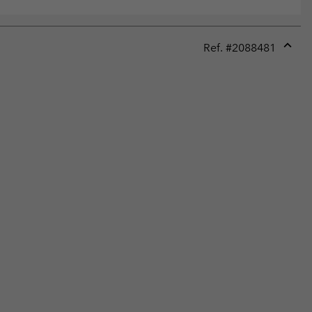
Ref. #
2088481
Expan
or
collap
sectio