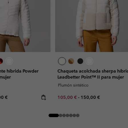
nte híbrida Powder
Chaqueta acolchada sherpa híbri
 mujer
Leadbetter Point™ II para mujer
Plumón sintético
rice:
mum price:
Minimum sale price:
Maximum price:
00 €
105,00 €
-
150,00 €