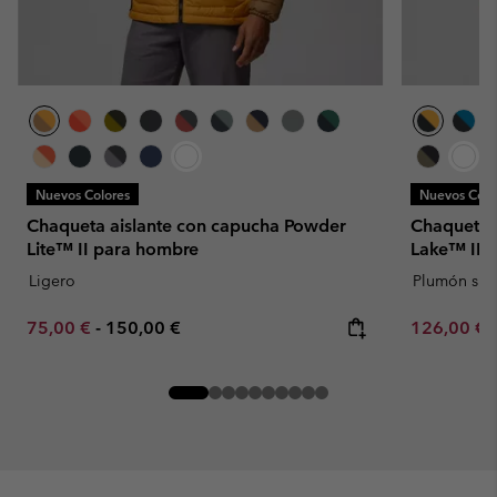
Nuevos Colores
Nuevos Colo
Chaqueta aislante con capucha Powder
Chaqueta 
Lite™ II para hombre
Lake™ II 
Ligero
Plumón sint
Minimum sale price:
Maximum price:
Minimum sa
75,00 €
-
150,00 €
126,00 €