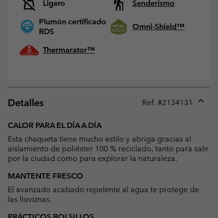
Ligero
Senderismo
Plumón certificado
Omni-Shield™
RDS
Thermarator™
Detalles
Ref. #
2134131
Expan
or
CALOR PARA EL DÍA A DÍA
collap
Esta chaqueta tiene mucho estilo y abriga gracias al
sectio
aislamiento de poliéster 100 % reciclado, tanto para salir
por la ciudad como para explorar la naturaleza.
MANTENTE FRESCO
El avanzado acabado repelente al agua te protege de
las lloviznas.
PRÁCTICOS BOLSILLOS