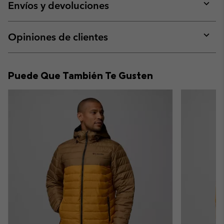
collap
Envíos y devoluciones
sectio
Expan
or
collap
Opiniones de clientes
sectio
Expan
or
collap
Puede Que También Te Gusten
sectio