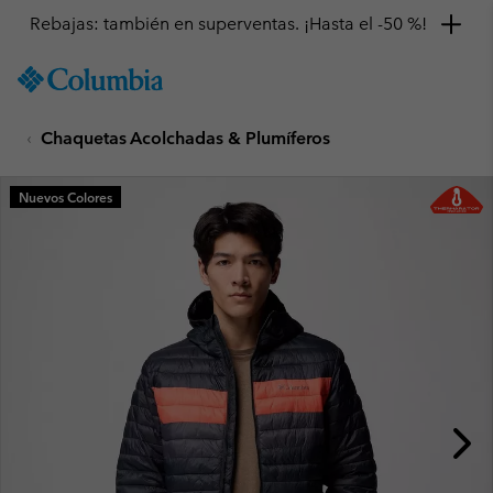
Rebajas: también en superventas. ¡Hasta el -50 %!
SKIP
Columbia
TO
Sportswear
CONTENT
Chaquetas Acolchadas & Plumíferos
SKIP
TO
MAIN
Nuevos Colores
NAV
SKIP
TO
SEARCH