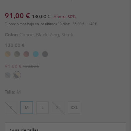
Sale price:
Regular price:
91,00 €
130,00 €
Ahorra 30%
El precio más bajo en los últimos 30 días:
65,00 €
+40%
Color:
Canoe, Black, Zing, Shark
130,00 €
Regular price:
Sale price:
91,00 €
130,00 €
Talla:
M
S
M
L
XL
XXL
Guía de tallas