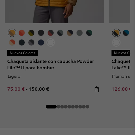
Nuevos Colores
Nuevos Colo
Chaqueta aislante con capucha Powder
Chaqueta 
Lite™ II para hombre
Lake™ II 
Ligero
Plumón sint
Minimum sale price:
Maximum price:
Minimum sa
75,00 €
-
150,00 €
126,00 €