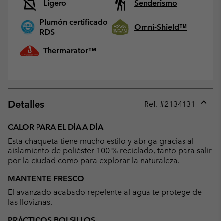
Ligero
Senderismo
Plumón certificado
Omni-Shield™
RDS
Thermarator™
Detalles
Ref. #
2134131
Expan
or
CALOR PARA EL DÍA A DÍA
collap
Esta chaqueta tiene mucho estilo y abriga gracias al
sectio
aislamiento de poliéster 100 % reciclado, tanto para salir
por la ciudad como para explorar la naturaleza.
MANTENTE FRESCO
El avanzado acabado repelente al agua te protege de
las lloviznas.
PRÁCTICOS BOLSILLOS