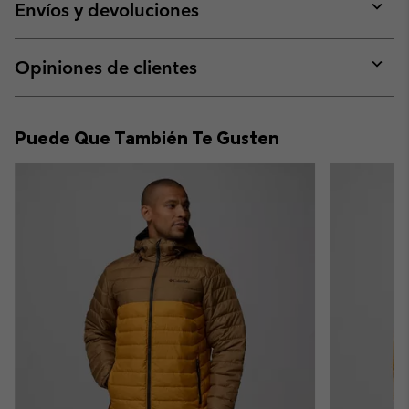
collap
Envíos y devoluciones
sectio
Expan
or
collap
Opiniones de clientes
sectio
Expan
or
collap
Puede Que También Te Gusten
sectio