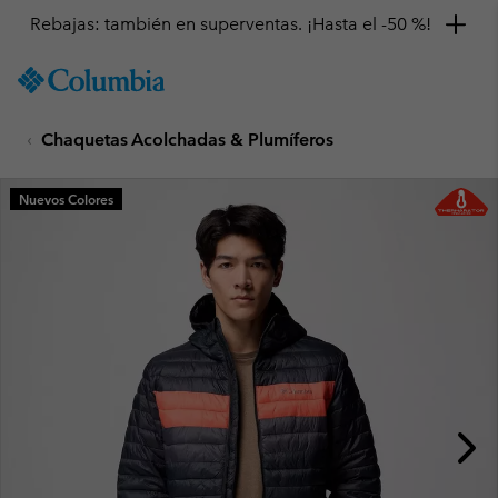
Rebajas: también en superventas. ¡Hasta el -50 %!
SKIP
Columbia
TO
Sportswear
CONTENT
Chaquetas Acolchadas & Plumíferos
SKIP
TO
MAIN
Nuevos Colores
NAV
SKIP
TO
SEARCH