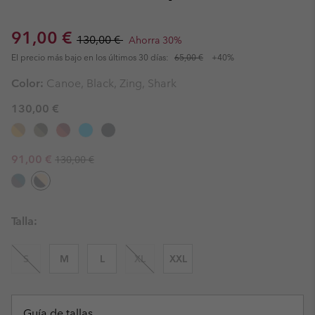
Sale price:
Regular price:
91,00 €
130,00 €
Ahorra 30%
El precio más bajo en los últimos 30 días:
65,00 €
+40%
Color:
Canoe, Black, Zing, Shark
130,00 €
Regular price:
Sale price:
91,00 €
130,00 €
Talla:
S
M
L
XL
XXL
Guía de tallas