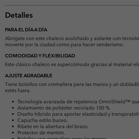
Detalles
PARA EL DÍA A DÍA
Abrígate con este chaleco acolchado y aislante con tecnologí
moverte por la ciudad como para hacer senderismo.
COMODIDAD Y FLEXIBILIDAD
Este clásico chaleco es supercómodo gracias al material elá
AJUSTE AGRADABLE
Tiene bolsillos con cremallera para las manos y un doblad
estés fuera.
Tecnología avanzada de repelencia OmniShield™ que re
Aislamiento de poliéster reciclado 100 %.
Diseño híbrido para aportar elasticidad y transpirabil
Capucha estilo buceo.
Ribete en la abertura del brazo.
Protector de mentón.
Bolsillos con cremallera para las manos.