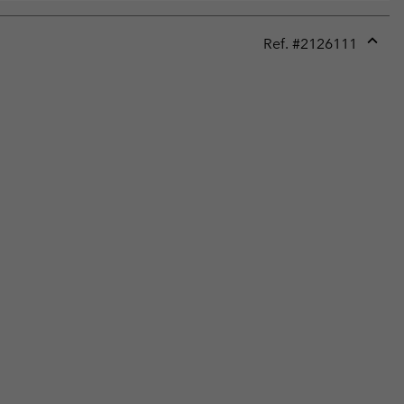
Ref. #
2126111
Expan
or
collap
sectio