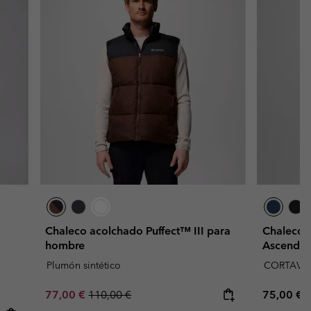
Chaleco acolchado Puffect™ III para
Chaleco s
hombre
Ascender
Plumón sintético
CORTAVI
Sale price:
Regular price:
Regular p
77,00 €
110,00 €
75,00 €