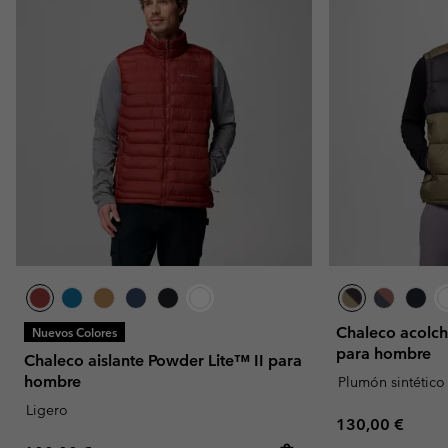
Chaleco acolch
Nuevos Colores
para hombre
Chaleco aislante Powder Lite™ II para
hombre
Plumón sintético
Ligero
Regular price:
130,00 €