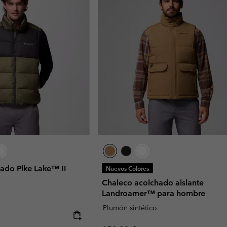
ado Pike Lake™ II
Nuevos Colores
Chaleco acolchado aislante
Landroamer™ para hombre
Plumón sintético