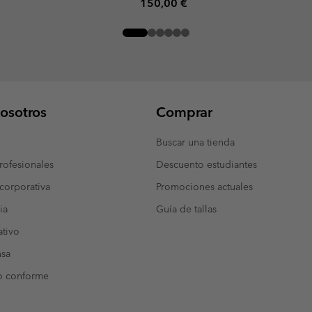
Regular price:
150,00 €
osotros
Comprar
Buscar una tienda
ofesionales
Descuento estudiantes
corporativa
Promociones actuales
ia
Guía de tallas
tivo
nsa
o conforme