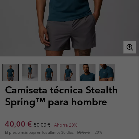
Camiseta técnica Stealth
Spring™ para hombre
Sale price:
Regular price:
40,00 €
50,00 €
Ahorra 20%
El precio más bajo en los últimos 30 días:
50,00 €
-20%