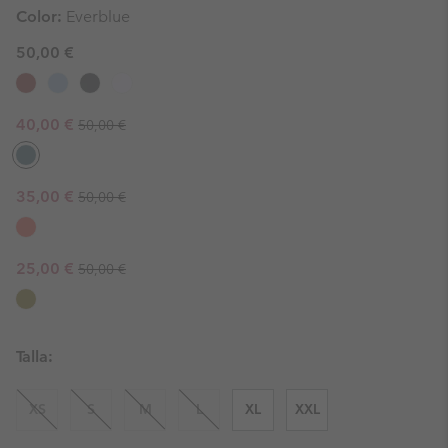
Color:
Everblue
50,00 €
Regular price:
Sale price:
40,00 €
50,00 €
Regular price:
Sale price:
35,00 €
50,00 €
Regular price:
Sale price:
25,00 €
50,00 €
Talla:
XS
S
M
L
XL
XXL