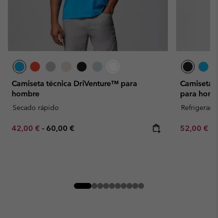
Camiseta técnica DriVenture™ para
Camiseta 
hombre
para homb
Secado rápido
Refrigerant
Minimum sale price:
Maximum price:
Minimum sa
42,00 €
-
60,00 €
52,00 €
-