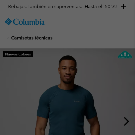
Rebajas: también en superventas. ¡Hasta el -50 %!
SKIP
Columbia
TO
Sportswear
CONTENT
Camisetas técnicas
SKIP
TO
MAIN
Nuevos Colores
NAV
SKIP
TO
SEARCH