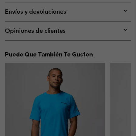
or
collap
Envíos y devoluciones
sectio
Expan
or
collap
Opiniones de clientes
sectio
Expan
or
collap
Puede Que También Te Gusten
sectio