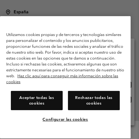
España
©
2026
Columbia Sportswear Spain S.L.U. Avenida del Doctor Arce, 14,
28002 Madrid, España. Todos los derechos reservados.
Utilizamos cookies propias y de terceros y tecnologías similares
Condiciones de uso
Terminos de Venta
Garantía
para personalizar el contenido y los anuncios publicitarios,
Política de Privacidad
proporcionar funciones de las redes sociales y analizar el tráfico
de nuestro sitio web. Por favor, indica si aceptas nuestro uso de
Términos y condiciones del programa de miembros
estas cookies en las opciones que te damos a continuación.
Selecciona tu país e idioma envío
Incluso si rechazas las cookies, activaremos algunas que son
Términos De Uso Del Contenido Generado Por Los Usuarios
Compras en línea disponibles
estrictamente necesarias para el funcionamiento de nuestro sitio
Impressum
Cookies
Public CBCR
web.
Haz clic aquí para conseguir más información sobre las
cookies
Comp
United States
en
Servicio al cliente: Lu. - Vi. de 9:00 a 13:00 y de 14:00 a 18:00
(+)34919015933
línea
Aceptar todas las
Rechazar todas las
Comp
España
dispon
cookies
cookies
en
línea
Ver Todos Los Países
dispon
Configurar las cookies
Menu
Buscar
Iniciar
Mini