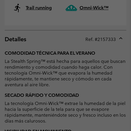
Trail running
Omni-Wick™
Detalles
Ref. #
2157333
Expan
or
COMODIDAD TÉCNICA PARA EL VERANO
collap
La Stealth Spring™ está hecha para aquellos que buscan
sectio
rendimiento y comodidad cuando haga calor. Con
tecnología Omni-Wick™ que evapora la humedad
rápidamente, te mantiene seco y cómodo en cada
aventura al aire libre.
SECADO RÁPIDO Y COMODIDAD
La tecnología Omni-Wick™ extrae la humedad de la piel
hacia la superficie de la tela para que se evapore
rápidamente, manteniéndote seco y fresco incluso en los
días más calurosos.