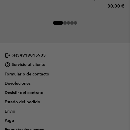
Regular pr
30,00 €
(+)34919015933
Servicio al cliente
Formulario de contacto
Devoluciones
Desistir del contrato
Estado del pedido
Envío
Pago
Preguntas frecuentes