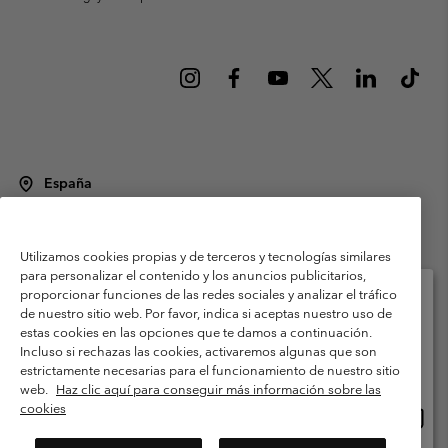
España
©
2026
Columbia Sportswear Spain S.L.U. Avenida del Doctor Arce, 14,
28002 Madrid, España. Todos los derechos reservados.
Utilizamos cookies propias y de terceros y tecnologías similares
Condiciones de uso
Terminos de Venta
Garantía
para personalizar el contenido y los anuncios publicitarios,
Política de Privacidad
proporcionar funciones de las redes sociales y analizar el tráfico
de nuestro sitio web. Por favor, indica si aceptas nuestro uso de
Términos y condiciones del programa de miembros
estas cookies en las opciones que te damos a continuación.
Selecciona tu país e idioma envío
Incluso si rechazas las cookies, activaremos algunas que son
Términos De Uso Del Contenido Generado Por Los Usuarios
Compras en línea disponibles
estrictamente necesarias para el funcionamiento de nuestro sitio
Impressum
Cookies
Public CBCR
web.
Haz clic aquí para conseguir más información sobre las
cookies
Comp
United States
en
Servicio al cliente: Lu. - Vi. de 9:00 a 13:00 y de 14:00 a 18:00
(+)34919015933