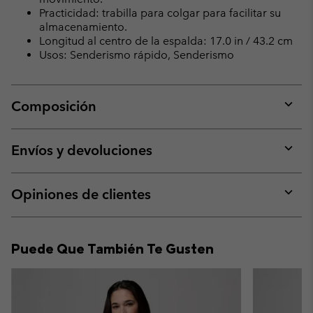
Practicidad: trabilla para colgar para facilitar su
almacenamiento.
Longitud al centro de la espalda: 17.0 in / 43.2 cm
Usos: Senderismo rápido, Senderismo
Composición
Expan
or
collap
Envíos y devoluciones
sectio
Expan
or
collap
Opiniones de clientes
sectio
Expan
or
collap
Puede Que También Te Gusten
sectio