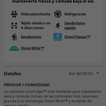
mantenerte fresca y cómoda bajo el sol.
Hidroabsorbente
Refrigerante
Tejido elástico en
Senderismo
4 direcciones
rápido
Senderismo
Omni-Freeze™
Omni-Wick™
Detalles
Ref. #
2155721
Expan
or
FRESCOR Y COMODIDAD
collap
La camiseta Loneridge™ está diseñada para mantenerte
sectio
seca y cómoda incluso en las caminatas más calurosas,
gracias a su tecnología Omni-Wick™ y su tejido de
secado rápido.