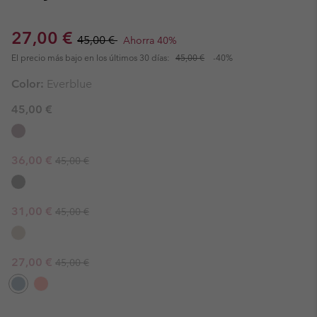
Sale price:
Regular price:
27,00 €
45,00 €
Ahorra 40%
El precio más bajo en los últimos 30 días:
45,00 €
-40%
Color:
Everblue
45,00 €
Regular price:
Sale price:
36,00 €
45,00 €
Regular price:
Sale price:
31,00 €
45,00 €
Regular price:
Sale price:
27,00 €
45,00 €