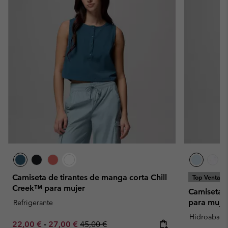
Camiseta de tirantes de manga corta Chill
Top Ventas
Creek™ para mujer
Camiseta t
para muje
Refrigerante
Hidroabsor
Minimum sale price:
Maximum sale price:
Regular price:
22,00 €
-
27,00 €
45,00 €