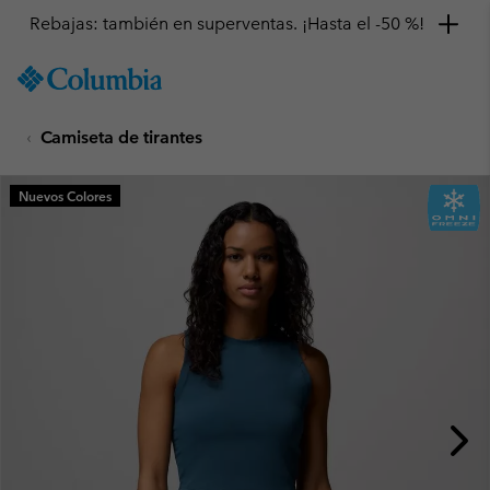
Rebajas: también en superventas. ¡Hasta el -50 %!
SKIP
Columbia
TO
Sportswear
CONTENT
Camiseta de tirantes
SKIP
TO
MAIN
Nuevos Colores
NAV
SKIP
TO
SEARCH