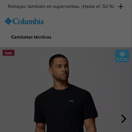
Rebajas: también en superventas. ¡Hasta el -50 %!
SKIP
Columbia
TO
Sportswear
CONTENT
Camisetas técnicas
SKIP
TO
MAIN
Sale
NAV
SKIP
TO
SEARCH