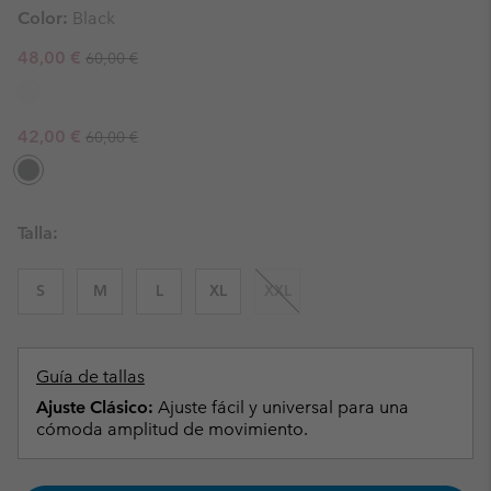
Color:
Black
Regular price:
Sale price:
48,00 €
60,00 €
Regular price:
Sale price:
42,00 €
60,00 €
Talla:
S
M
L
XL
XXL
Guía de tallas
Ajuste Clásico:
Ajuste fácil y universal para una
cómoda amplitud de movimiento.