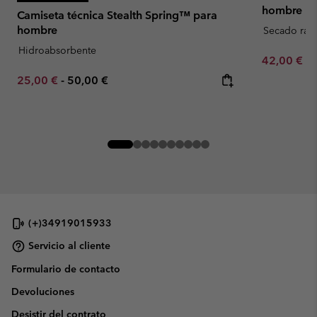
hombre
Camiseta técnica Stealth Spring™ para
hombre
Secado ráp
Hidroabsorbente
Minimum sa
42,00 €
-
Minimum sale price:
Maximum price:
25,00 €
-
50,00 €
(+)34919015933
Servicio al cliente
Formulario de contacto
Devoluciones
Desistir del contrato