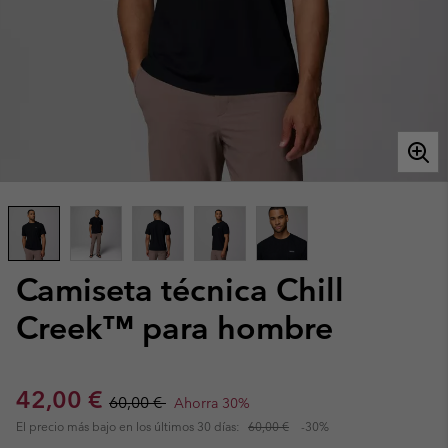
Camiseta técnica Chill
Creek™ para hombre
Sale price:
Regular price:
42,00 €
60,00 €
Ahorra 30%
El precio más bajo en los últimos 30 días:
60,00 €
-30%