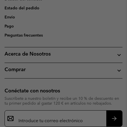
Estado del pedido
Envío
Pago
Preguntas frecuentes
Acerca de Nosotros
Comprar
Conéctate con nosotros
Suscríbete a nuestro boletín y recibe un 10 % de descuento en
tu primer pedido al gastar 120 € en artículos no rebajados.
Suscripción
de
correo
Suscri