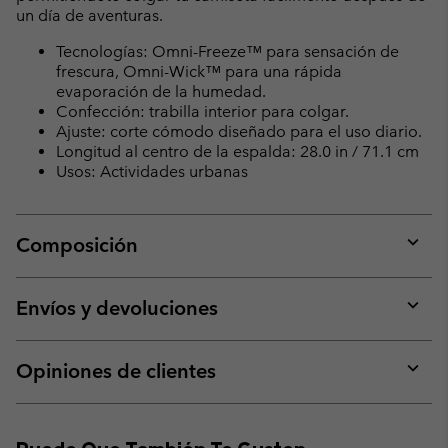
un día de aventuras.
Tecnologías: Omni-Freeze™ para sensación de
frescura, Omni-Wick™ para una rápida
evaporación de la humedad.
Confección: trabilla interior para colgar.
Ajuste: corte cómodo diseñado para el uso diario.
Longitud al centro de la espalda: 28.0 in / 71.1 cm
Usos: Actividades urbanas
Composición
Expan
or
collap
Envíos y devoluciones
sectio
Expan
or
collap
Opiniones de clientes
sectio
Expan
or
collap