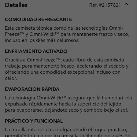
Detalles
Ref. #
2157621
Expan
or
COMODIDAD REFRESCANTE
collap
Esta camiseta técnica combina las tecnologías Omni-
sectio
Freeze™ y Omni-Wick™ para mantenerte fresco y seco,
incluso en los días más calurosos.
ENFRIAMIENTO ACTIVADO
Gracias a Omni-Freeze™, cada fibra de esta camiseta
trabaja para mantenerte fresco, acelerando el secado y
ofreciendo una comodidad excepcional incluso con
calor.
EVAPORACIÓN RÁPIDA
La tecnología Omni-Wick™ asegura que la humedad sea
expulsada rápidamente hacia la superficie del tejido
para evaporarse, dejándote seco y cómodo bajo el sol.
PRÁCTICO Y FUNCIONAL
La trabilla interior para colgar añade el toque práctico,
permitiéndote colgar tu camiseta fácilmente después de