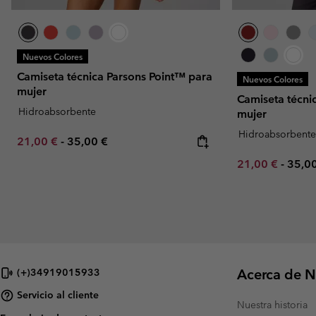
Nuevos Colores
Camiseta técnica Parsons Point™ para
Nuevos Colores
mujer
Camiseta técni
Hidroabsorbente
mujer
Hidroabsorbent
Minimum sale price:
Maximum price:
21,00 €
-
35,00 €
Minimum sale p
Maxi
21,00 €
-
35,0
Acerca de N
(+)34919015933
Servicio al cliente
Nuestra historia