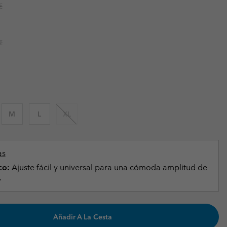
r price:
€
Invierno & de Esquí
Invierno & de Esquí
Guía De Artícolos Impermeables
Guía De Artícolos Impermeables
as grandes
 para mujer
r price:
€
s para hombre
M
L
XL
as
co:
Ajuste fácil y universal para una cómoda amplitud de
.
Añadir A La Cesta