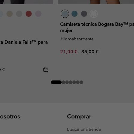
Camiseta técnica Bogata Bay™ p
mujer
Hidroabsorbente
ca Daniela Falls™ para
Minimum sale price:
Maximum price:
21,00 €
-
35,00 €
e
rice:
mum price:
0 €
osotros
Comprar
Buscar una tienda