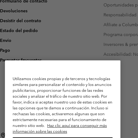
Formulario de contacto
Oportunidades pr
Devoluciones
Responsabilidad 
Desistir del contrato
Afíliate a Columb
Estado del pedido
Programa corpora
Envío
Inversores & pre
Pago
Accesibilidad: N
Preguntas frecuentes
Utilizamos cookies propias y de terceros y tecnologías
similares para personalizar el contenido y los anuncios
publicitarios, proporcionar funciones de las redes
sociales y analizar el tráfico de nuestro sitio web. Por
favor, indica si aceptas nuestro uso de estas cookies en
las opciones que te damos a continuación. Incluso si
rechazas las cookies, activaremos algunas que son
estrictamente necesarias para el funcionamiento de
nuestro sitio web.
Haz clic aquí para conseguir más
información sobre las cookies
España