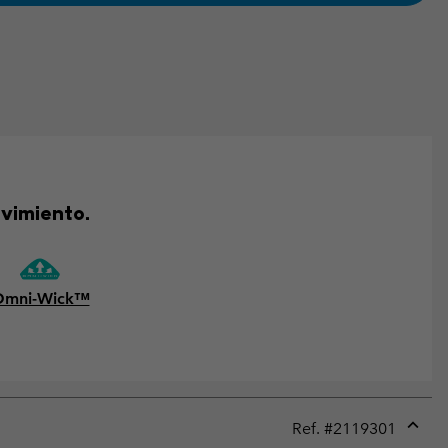
ovimiento.
Omni-Wick™
Ref. #
2119301
Expan