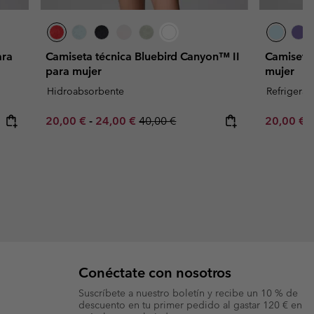
ara
Camiseta técnica Bluebird Canyon™ II
Camiseta
para mujer
mujer
Hidroabsorbente
Refrigeran
Minimum sale price:
Maximum sale price:
Regular price:
Minimum s
20,00 €
-
24,00 €
40,00 €
20,00 €
Conéctate con nosotros
Suscríbete a nuestro boletín y recibe un 10 % de
descuento en tu primer pedido al gastar 120 € en