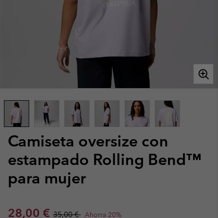
Camiseta oversize con
estampado Rolling Bend™
para mujer
Sale price:
Regular price:
28,00 €
35,00 €
Ahorra 20%