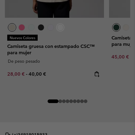
Camiseta 
Nuevos Colores
para muje
Camiseta gruesa con estampado CSC™
para mujer
Minimum sa
45,00 €
-
De peso pesado
Minimum sale price:
Maximum price:
28,00 €
-
40,00 €
(+)34919015933