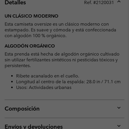
Detalles
Ref. #
2120031
Expan
or
UN CLÁSICO MODERNO
collap
Esta camiseta oversize es un clásico moderno con
sectio
estampado. Es suave y cómoda y está confeccionada
con algodón 100 % orgánico.
ALGODÓN ORGÁNICO
Esta prenda está hecha de algodón orgánico cultivado
sin utilizar fertilizantes sintéticos ni pesticidas tóxicos y
persistentes.
Ribete acanalado en el cuello.
Longitud al centro de la espalda: 28.0 in / 71.1 cm
Usos: Actividades urbanas
Composición
Expan
or
collap
Envíos y devoluciones