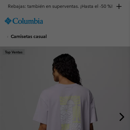
Rebajas: también en superventas. ¡Hasta el -50 %!
SKIP
Columbia
TO
Sportswear
CONTENT
Camisetas casual
SKIP
TO
MAIN
Top Ventas
NAV
SKIP
TO
SEARCH