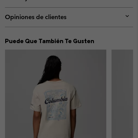
sectio
Expan
or
collap
Opiniones de clientes
sectio
Expan
or
collap
Puede Que También Te Gusten
sectio