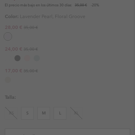
El precio más bajo en los últimos 30 días:
35,00 €
-20%
Color:
Lavender Pearl, Floral Groove
Regular price:
Sale price:
28,00 €
35,00 €
Regular price:
Sale price:
24,00 €
35,00 €
Regular price:
Sale price:
17,00 €
35,00 €
Talla:
XS
S
M
L
XL