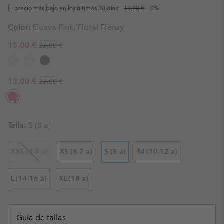
El precio más bajo en los últimos 30 días:
13,00 €
0%
Color:
Guava Pink, Floral Frenzy
Regular price:
Sale price:
15,00 €
22,00 €
Regular price:
Sale price:
13,00 €
22,00 €
Talla:
S (8 a)
XXS (4-5 a)
XS (6-7 a)
S (8 a)
M (10-12 a)
L (14-16 a)
XL (18 a)
Guía de tallas