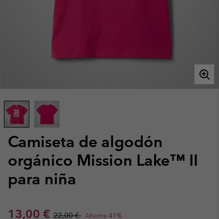
Camiseta de algodón
orgánico Mission Lake™ II
para niña
Sale price:
Regular price:
13,00 €
22,00 €
Ahorra 41%