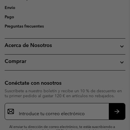
Envío
Pago
Preguntas frecuentes
Acerca de Nosotros
Comprar
Conéctate con nosotros
Suscríbete a nuestro boletín y recibe un 10 % de descuento en
tu primer pedido al gastar 120 € en artículos no rebajados.
Suscripción
de
correo
Suscri
electrónico
Al enviar tu dirección de correo electrónico, te estás suscribiendo a