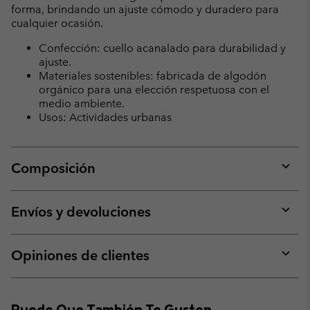
forma, brindando un ajuste cómodo y duradero para
cualquier ocasión.
Confección: cuello acanalado para durabilidad y
ajuste.
Materiales sostenibles: fabricada de algodón
orgánico para una elección respetuosa con el
medio ambiente.
Usos: Actividades urbanas
Composición
Expan
or
collap
Envíos y devoluciones
sectio
Expan
or
collap
Opiniones de clientes
sectio
Expan
or
collap
Puede Que También Te Gusten
sectio