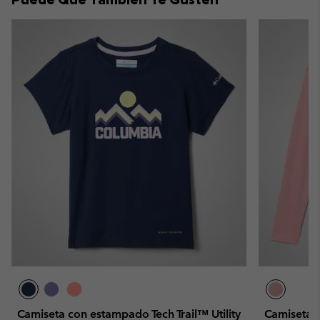
Camiseta con estampado Tech Trail™ Utility
Camiseta 