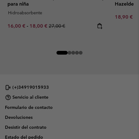
para niña
Hazeldel H
Hidroabsorbente
Sale price:
Re
18,90 €
27
Minimum sale price:
Maximum sale price:
Regular price:
16,00 €
-
18,00 €
27,00 €
(+)34919015933
Servicio al cliente
Formulario de contacto
Devoluciones
Desistir del contrato
Estado del pedido