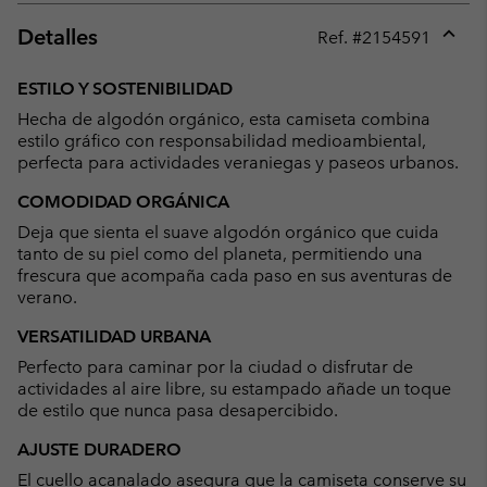
Detalles
Ref. #
2154591
Expan
or
ESTILO Y SOSTENIBILIDAD
collap
Hecha de algodón orgánico, esta camiseta combina
sectio
estilo gráfico con responsabilidad medioambiental,
perfecta para actividades veraniegas y paseos urbanos.
COMODIDAD ORGÁNICA
Deja que sienta el suave algodón orgánico que cuida
tanto de su piel como del planeta, permitiendo una
frescura que acompaña cada paso en sus aventuras de
verano.
VERSATILIDAD URBANA
Perfecto para caminar por la ciudad o disfrutar de
actividades al aire libre, su estampado añade un toque
de estilo que nunca pasa desapercibido.
AJUSTE DURADERO
El cuello acanalado asegura que la camiseta conserve su