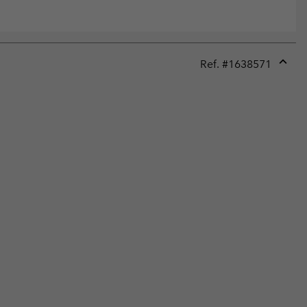
Ref. #
1638571
Expan
or
collap
sectio