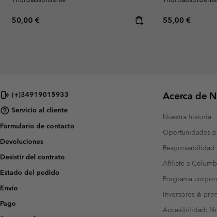
Regular price:
Regular price:
50,00 €
55,00 €
Acerca de N
(+)34919015933
Servicio al cliente
Nuestra historia
Formulario de contacto
Oportunidades pr
Devoluciones
Responsabilidad 
Desistir del contrato
Afíliate a Columb
Estado del pedido
Programa corpora
Envío
Inversores & pre
Pago
Accesibilidad: N