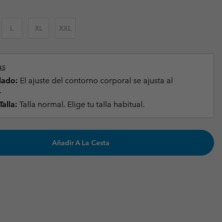
Invierno & de Esquí
Invierno & de Esquí
Guía De Artícolos Impermeables
Guía De Artícolos Impermeables
L
XL
XXL
as grandes
 para mujer
s para hombre
as
lado:
El ajuste del contorno corporal se ajusta al
.
alla:
Talla normal. Elige tu talla habitual.
Añadir A La Cesta