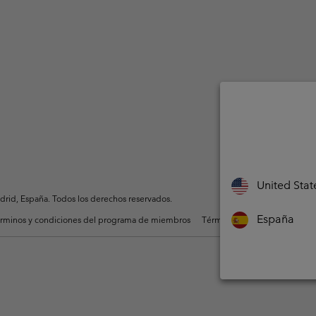
United Stat
rid, España. Todos los derechos reservados.
España
rminos y condiciones del programa de miembros
Términos De Uso Del Conteni