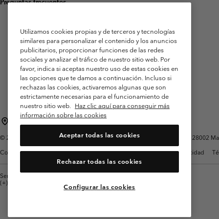
Preguntas frecuentes
Utilizamos cookies propias y de terceros y tecnologías
similares para personalizar el contenido y los anuncios
publicitarios, proporcionar funciones de las redes
sociales y analizar el tráfico de nuestro sitio web. Por
favor, indica si aceptas nuestro uso de estas cookies en
las opciones que te damos a continuación. Incluso si
rechazas las cookies, activaremos algunas que son
estrictamente necesarias para el funcionamiento de
nuestro sitio web.
Haz clic aquí para conseguir más
información sobre las cookies
España
Aceptar todas las cookies
©
2026
Columbia Sportswear Spain S.L.U. Avenida del Doctor Arce, 14, 28002 Mad
Condiciones de uso
Terminos de Venta
Garantía
Política de Privacidad
Té
Rechazar todas las cookies
Servicio al cliente: Lu. - Vi. de 9:00 a 13:00 y de 14:00 a 18:00
(+)34919015933
Configurar las cookies