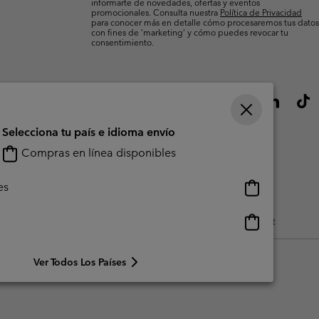
informarte de novedades, ofertas y eventos
promocionales. Consulta nuestra
Política de Privacidad
para conocer más en detalle cómo procesaremos tus datos
con fines de ’marketing’ y cómo puedes revocar tu
consentimiento.
Selecciona tu país e idioma envío
Compras en línea disponibles
Compras
es
en
línea
Compras
do Generado Por Los Usuarios
Impressum
Cookies
Public CBCR
disponibles
en
línea
Ver Todos Los Países
disponibles