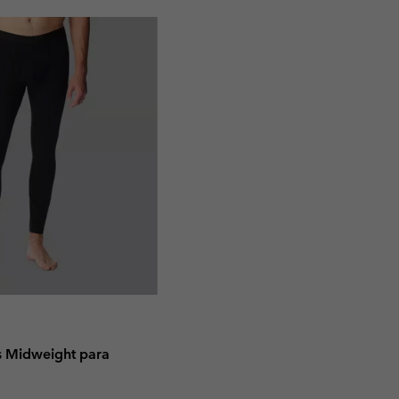
as Midweight para
e