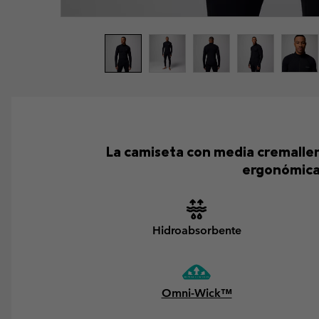
La camiseta con media cremalle
ergonómicas
Hidroabsorbente
Omni-Wick™