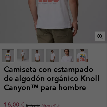
Camiseta con estampado
de algodón orgánico Knoll
Canyon™ para hombre
Sale price:
Regular price:
16,00 €
27,00 €
Ahorra 41%