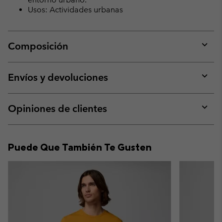
Usos: Actividades urbanas
Composición
Expan
or
collap
Envíos y devoluciones
sectio
Expan
or
collap
Opiniones de clientes
sectio
Expan
or
collap
Puede Que También Te Gusten
sectio