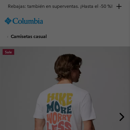
Rebajas: también en superventas. ¡Hasta el -50 %!
SKIP
Columbia
TO
Sportswear
CONTENT
Camisetas casual
SKIP
TO
MAIN
Sale
NAV
SKIP
TO
SEARCH