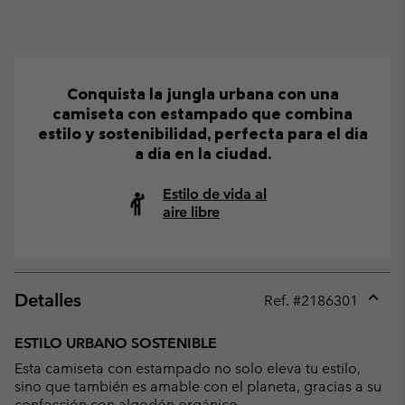
Conquista la jungla urbana con una
camiseta con estampado que combina
estilo y sostenibilidad, perfecta para el día
a día en la ciudad.
Estilo de vida al
aire libre
Detalles
Ref. #
2186301
Expan
or
ESTILO URBANO SOSTENIBLE
collap
Esta camiseta con estampado no solo eleva tu estilo,
sectio
sino que también es amable con el planeta, gracias a su
confección con algodón orgánico.