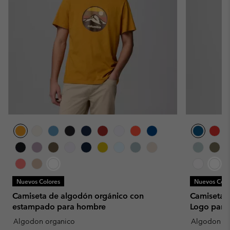
Nuevos Colores
Nuevos Colo
Camiseta de algodón orgánico con
Camiseta 
estampado para hombre
Logo para
Algodon organico
Algodon or