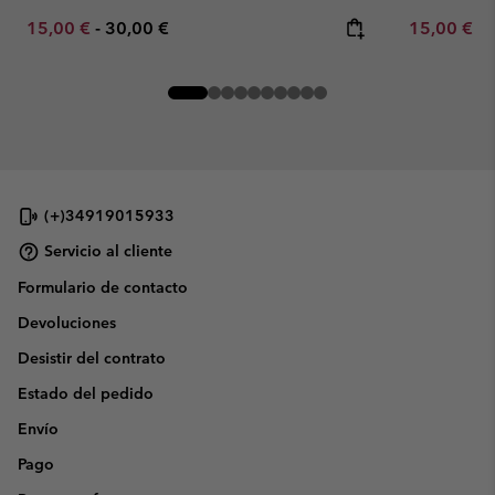
Minimum sale price:
Maximum price:
Minimum sa
15,00 €
-
30,00 €
15,00 €
-
(+)34919015933
Servicio al cliente
Formulario de contacto
Devoluciones
Desistir del contrato
Estado del pedido
Envío
Pago