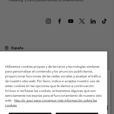
España
©
2026
Columbia Sportswear Spain S.L.U. Avenida del Doctor Arce, 14,
28002 Madrid, España. Todos los derechos reservados.
Utilizamos cookies propias y de terceros y tecnologías similares
Condiciones de uso
Terminos de Venta
Garantía
para personalizar el contenido y los anuncios publicitarios,
Política de Privacidad
proporcionar funciones de las redes sociales y analizar el tráfico
de nuestro sitio web. Por favor, indica si aceptas nuestro uso de
Términos y condiciones del programa de miembros
estas cookies en las opciones que te damos a continuación.
Selecciona tu país e idioma envío
Incluso si rechazas las cookies, activaremos algunas que son
Términos De Uso Del Contenido Generado Por Los Usuarios
Compras en línea disponibles
estrictamente necesarias para el funcionamiento de nuestro sitio
Impressum
Cookies
Public CBCR
web.
Haz clic aquí para conseguir más información sobre las
cookies
Comp
United States
en
Servicio al cliente: Lu. - Vi. de 9:00 a 13:00 y de 14:00 a 18:00