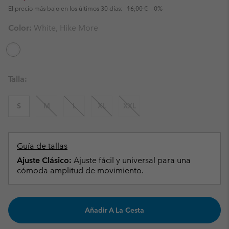
El precio más bajo en los últimos 30 días:
16,00 €
0%
Color:
White, Hike More
Talla:
S
M
L
XL
XXL
Guía de tallas
Ajuste Clásico:
Ajuste fácil y universal para una
cómoda amplitud de movimiento.
Añadir A La Cesta