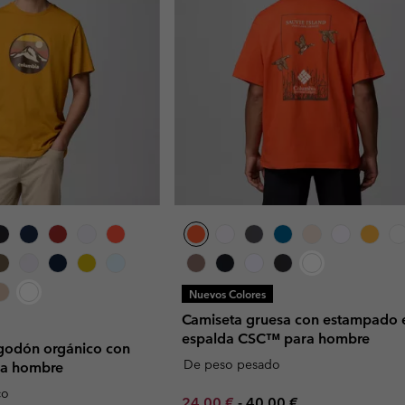
Nuevos Colores
Camiseta gruesa con estampado e
espalda CSC™ para hombre
lgodón orgánico con
De peso pesado
ra hombre
co
Minimum sale price:
Maximum price:
24,00 €
-
40,00 €