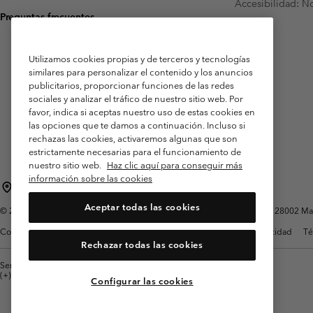
Accesibilidad: N
Preguntas frecuentes
Utilizamos cookies propias y de terceros y tecnologías
similares para personalizar el contenido y los anuncios
publicitarios, proporcionar funciones de las redes
sociales y analizar el tráfico de nuestro sitio web. Por
favor, indica si aceptas nuestro uso de estas cookies en
las opciones que te damos a continuación. Incluso si
rechazas las cookies, activaremos algunas que son
estrictamente necesarias para el funcionamiento de
nuestro sitio web.
Haz clic aquí para conseguir más
información sobre las cookies
España
Aceptar todas las cookies
©
2026
Columbia Sportswear Spain S.L.U. Avenida del Doctor Arce, 14, 28002 Mad
Condiciones de uso
Terminos de Venta
Garantía
Política de Privacidad
Té
Rechazar todas las cookies
Servicio al cliente: Lu. - Vi. de 9:00 a 13:00 y de 14:00 a 18:00
(+)34919015933
Configurar las cookies