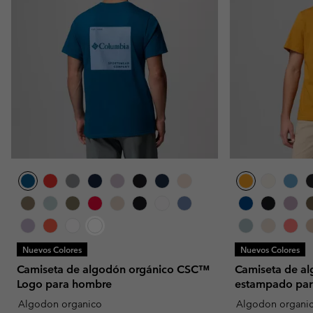
Nuevos Colores
Nuevos Colores
Camiseta de algodón orgánico CSC™
Camiseta de a
Logo para hombre
estampado pa
Algodon organico
Algodon organi