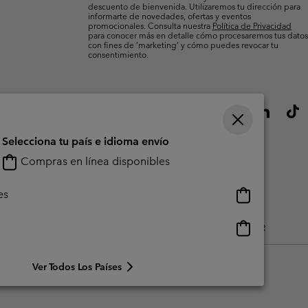
descuento de bienvenida. Utilizaremos tu dirección para
informarte de novedades, ofertas y eventos
promocionales. Consulta nuestra
Política de Privacidad
para conocer más en detalle cómo procesaremos tus datos
con fines de ’marketing’ y cómo puedes revocar tu
consentimiento.
Selecciona tu país e idioma envío
Compras en línea disponibles
Compras
es
en
línea
Compras
do Generado Por Los Usuarios
Impressum
Cookies
Public CBCR
disponibles
en
línea
Ver Todos Los Países
disponibles