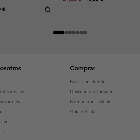
rice:
mum price:
0 €
osotros
Comprar
Buscar una tienda
ofesionales
Descuento estudiantes
corporativa
Promociones actuales
ia
Guía de tallas
tivo
nsa