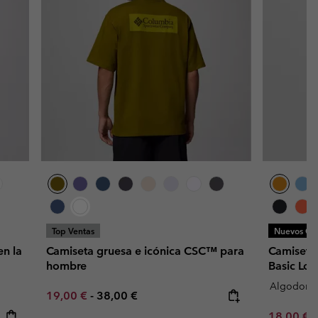
Top Ventas
Nuevos Col
n la
Camiseta gruesa e icónica CSC™ para
Camiseta
hombre
Basic Lo
Algodon o
Minimum sale price:
Maximum price:
19,00 €
-
38,00 €
Minimum s
18,00 €