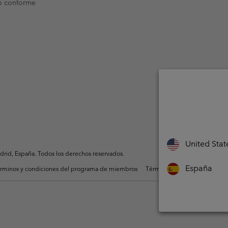
o conforme
United Stat
rid, España. Todos los derechos reservados.
España
rminos y condiciones del programa de miembros
Términos De Uso Del Conteni