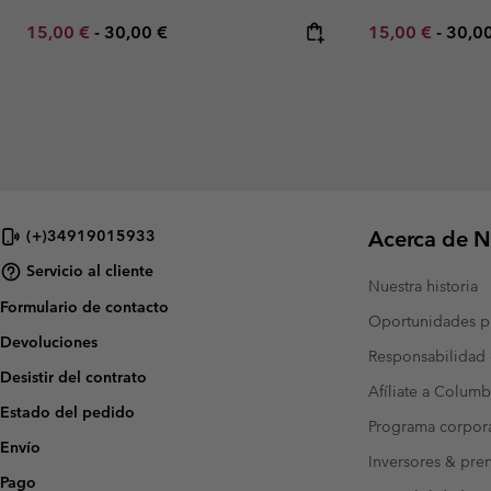
Minimum sale price:
Maximum price:
Minimum sale p
Maxi
15,00 €
-
30,00 €
15,00 €
-
30,0
Acerca de N
(+)34919015933
Servicio al cliente
Nuestra historia
Formulario de contacto
Oportunidades pr
Devoluciones
Responsabilidad 
Desistir del contrato
Afíliate a Columb
Estado del pedido
Programa corpora
Envío
Inversores & pre
Pago