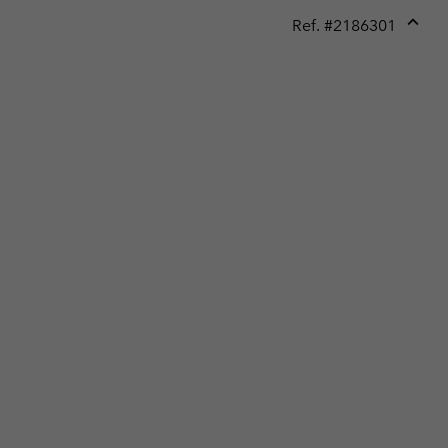
Ref. #
2186301
Expan
or
collap
sectio