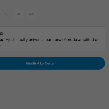
Invierno & de Esquí
Invierno & de Esquí
Guía De Artícolos Impermeables
Guía De Artícolos Impermeables
L
XL
XXL
as grandes
 para mujer
s para hombre
as
co:
Ajuste fácil y universal para una cómoda amplitud de
.
Añadir A La Cesta