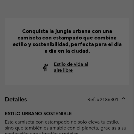
Conquista la jungla urbana con una
camiseta con estampado que combina
estilo y sostenibilidad, perfecta para el día
a día en la ciudad.
Estilo de vida al
aire libre
Detalles
Ref. #
2186301
Expan
or
ESTILO URBANO SOSTENIBLE
collap
Esta camiseta con estampado no solo eleva tu estilo,
sectio
sino que también es amable con el planeta, gracias a su
confección con algodón orgánico.