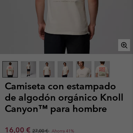
Camiseta con estampado
de algodón orgánico Knoll
Canyon™ para hombre
Sale price:
Regular price:
16,00 €
27,00 €
Ahorra 41%