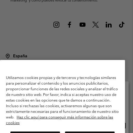
España
©
2026
Columbia Sportswear Spain S.L.U. Avenida del Doctor Arce, 14,
28002 Madrid, España. Todos los derechos reservados.
Utilizamos cookies propias y de terceros y tecnologías similares
Condiciones de uso
Terminos de Venta
Garantía
para personalizar el contenido y los anuncios publicitarios,
Política de Privacidad
proporcionar funciones de las redes sociales y analizar el tráfico
de nuestro sitio web. Por favor, indica si aceptas nuestro uso de
Términos y condiciones del programa de miembros
estas cookies en las opciones que te damos a continuación.
Selecciona tu país e idioma envío
Incluso si rechazas las cookies, activaremos algunas que son
Términos De Uso Del Contenido Generado Por Los Usuarios
Compras en línea disponibles
estrictamente necesarias para el funcionamiento de nuestro sitio
Impressum
Cookies
Public CBCR
web.
Haz clic aquí para conseguir más información sobre las
cookies
Comp
United States
en
Servicio al cliente: Lu. - Vi. de 9:00 a 13:00 y de 14:00 a 18:00