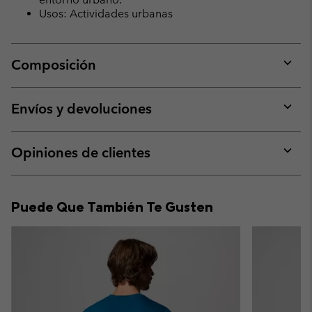
Usos: Actividades urbanas
Composición
Expan
or
collap
Envíos y devoluciones
sectio
Expan
or
collap
Opiniones de clientes
sectio
Expan
or
collap
Puede Que También Te Gusten
sectio