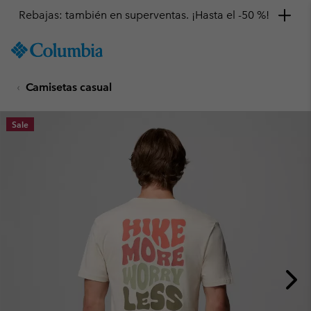
Rebajas: también en superventas. ¡Hasta el -50 %!
SKIP
Columbia
TO
Sportswear
CONTENT
Camisetas casual
SKIP
TO
MAIN
Sale
NAV
SKIP
TO
SEARCH