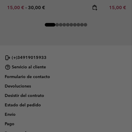
Minimum sale price:
Maximum price:
Minimum sa
15,00 €
-
30,00 €
15,00 €
-
(+)34919015933
Servicio al cliente
Formulario de contacto
Devoluciones
Desistir del contrato
Estado del pedido
Envío
Pago