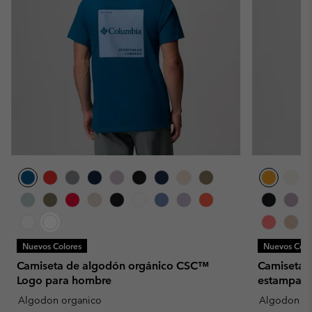
Nuevos Colores
Nuevos Colo
Camiseta de algodón orgánico CSC™
Camiseta 
Logo para hombre
estampado
Algodon organico
Algodon or