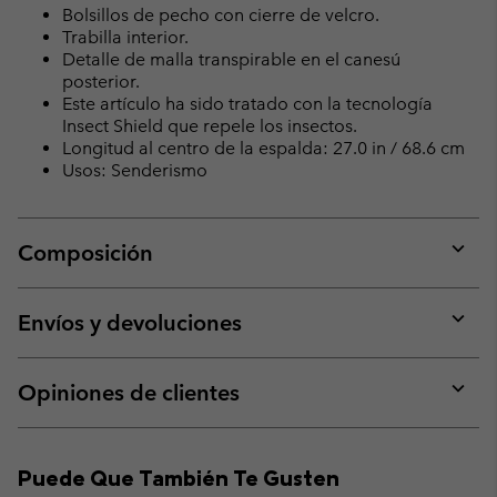
Bolsillos de pecho con cierre de velcro.
Trabilla interior.
Detalle de malla transpirable en el canesú
posterior.
Este artículo ha sido tratado con la tecnología
Insect Shield que repele los insectos.
Longitud al centro de la espalda: 27.0 in / 68.6 cm
Usos: Senderismo
Composición
Expan
or
collap
Envíos y devoluciones
sectio
Expan
or
collap
Opiniones de clientes
sectio
Expan
or
collap
Puede Que También Te Gusten
sectio