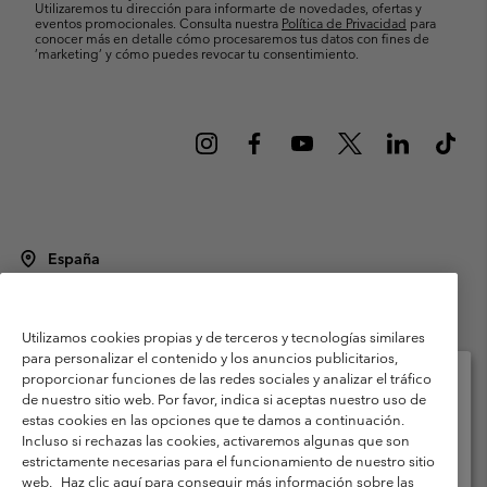
Utilizaremos tu dirección para informarte de novedades, ofertas y
eventos promocionales. Consulta nuestra
Política de Privacidad
para
conocer más en detalle cómo procesaremos tus datos con fines de
’marketing’ y cómo puedes revocar tu consentimiento.
España
©
2026
Columbia Sportswear Spain S.L.U. Avenida del Doctor Arce, 14,
28002 Madrid, España. Todos los derechos reservados.
Utilizamos cookies propias y de terceros y tecnologías similares
Condiciones de uso
Terminos de Venta
Garantía
para personalizar el contenido y los anuncios publicitarios,
Política de Privacidad
proporcionar funciones de las redes sociales y analizar el tráfico
de nuestro sitio web. Por favor, indica si aceptas nuestro uso de
Términos y condiciones del programa de miembros
estas cookies en las opciones que te damos a continuación.
Selecciona tu país e idioma envío
Incluso si rechazas las cookies, activaremos algunas que son
Términos De Uso Del Contenido Generado Por Los Usuarios
Compras en línea disponibles
estrictamente necesarias para el funcionamiento de nuestro sitio
Impressum
Cookies
Public CBCR
web.
Haz clic aquí para conseguir más información sobre las