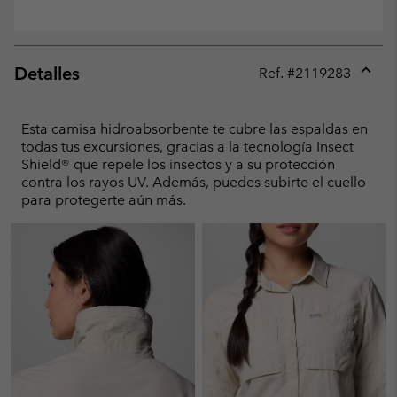
Detalles
Ref. #
2119283
Expan
or
collap
Esta camisa hidroabsorbente te cubre las espaldas en
sectio
todas tus excursiones, gracias a la tecnología Insect
Shield® que repele los insectos y a su protección
contra los rayos UV. Además, puedes subirte el cuello
para protegerte aún más.