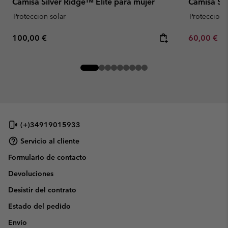
Camisa Silver Ridge™ Elite para mujer
Camisa Sil
Proteccion solar
Proteccion 
Regular price:
Minimum sa
100,00 €
60,00 €
-
(+)34919015933
Servicio al cliente
Formulario de contacto
Devoluciones
Desistir del contrato
Estado del pedido
Envío