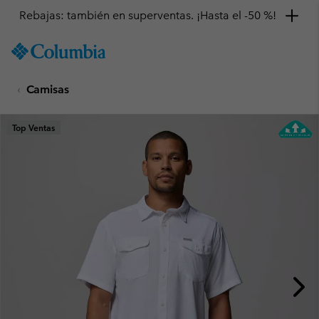
Rebajas: también en superventas. ¡Hasta el -50 %!
SKIP
Columbia
TO
Sportswear
CONTENT
Camisas
SKIP
TO
MAIN
Top Ventas
NAV
SKIP
TO
SEARCH