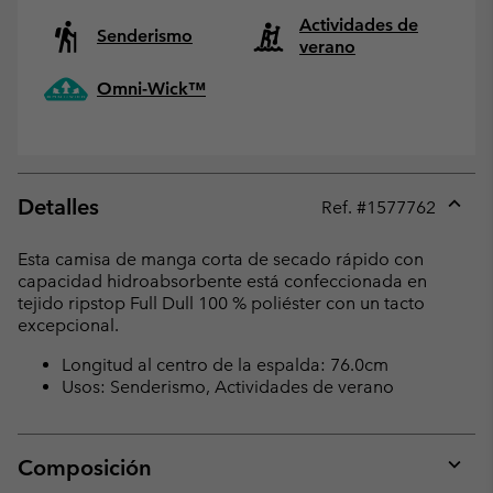
Actividades de
Senderismo
verano
Omni-Wick™
Detalles
Ref. #
1577762
Expan
or
Esta camisa de manga corta de secado rápido con
collap
capacidad hidroabsorbente está confeccionada en
sectio
tejido ripstop Full Dull 100 % poliéster con un tacto
excepcional.
Longitud al centro de la espalda: 76.0cm
Usos: Senderismo, Actividades de verano
Composición
Expan