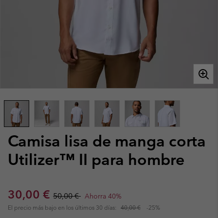
Camisa lisa de manga corta
Utilizer™ II para hombre
Sale price:
Regular price:
30,00 €
50,00 €
Ahorra 40%
El precio más bajo en los últimos 30 días:
40,00 €
-25%