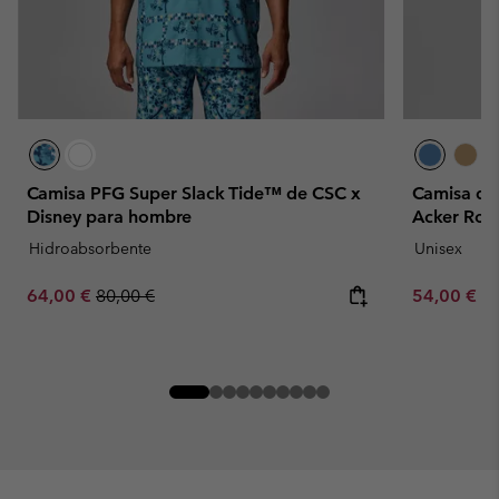
Camisa PFG Super Slack Tide™ de CSC x
Camisa de
Disney para hombre
Acker Ro
Hidroabsorbente
Unisex
Sale price:
Regular price:
Minimum sa
64,00 €
80,00 €
54,00 €
-