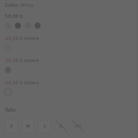
Color:
White
50,00 €
Regular price:
Sale price:
42,00 €
50,00 €
Regular price:
Sale price:
35,00 €
50,00 €
Regular price:
Sale price:
30,00 €
50,00 €
Talla:
S
M
L
XL
XXL