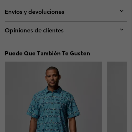
or
collap
Envíos y devoluciones
sectio
Expan
or
collap
Opiniones de clientes
sectio
Expan
or
collap
Puede Que También Te Gusten
sectio