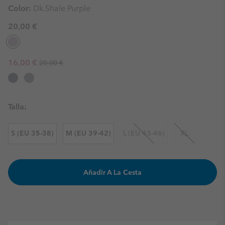
Color:
Dk.Shale Purple
20,00 €
Regular price:
Sale price:
16,00 €
20,00 €
Talla:
S (EU 35-38)
M (EU 39-42)
L (EU 43-46)
XL
Añadir A La Cesta