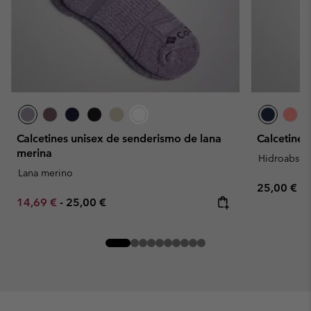
Calcetines unisex de senderismo de lana
Calcetines
merina
Hidroabsor
Lana merino
Regular pr
25,00 €
Minimum sale price:
Maximum price:
14,69 €
-
25,00 €