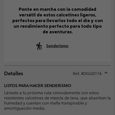
Ponte en marcha con la comodidad
versátil de estos calcetines ligeros,
perfectos para llevarlos todo el día y con
un rendimiento perfecto para todo tipo
de aventuras.
Senderismo
Detalles
Ref. #
DGU0176
Expan
or
LISTOS PARA HACER SENDERISMO
collap
Lánzate a tu próxima ruta cómodamente con estos
sectio
resistentes calcetines de mezcla de lana, que absorben la
humedad y cuentan con malla transpirable y
amortiguación media.