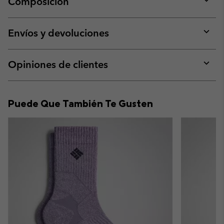
Composición
Expan
or
collap
Envíos y devoluciones
sectio
Expan
or
collap
Opiniones de clientes
sectio
Expan
or
collap
Puede Que También Te Gusten
sectio