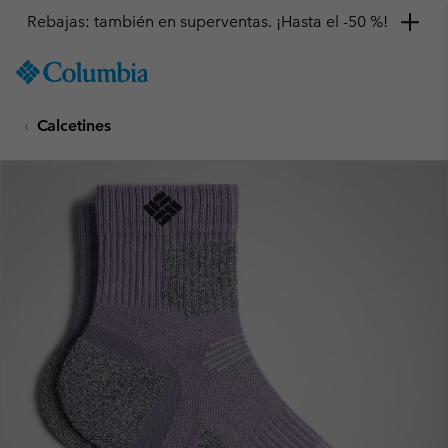
Rebajas: también en superventas. ¡Hasta el -50 %!
SKIP
Columbia
TO
Sportswear
CONTENT
Calcetines
SKIP
TO
MAIN
NAV
SKIP
TO
SEARCH