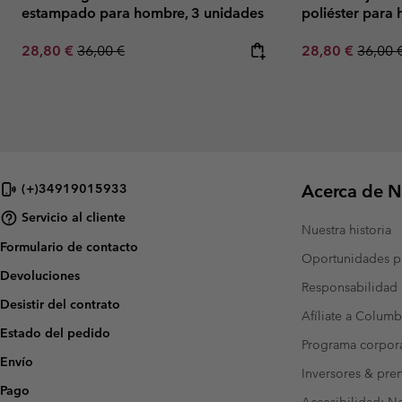
estampado para hombre, 3 unidades
poliéster para
Sale price:
Regular price:
Sale price:
Regula
28,80 €
36,00 €
28,80 €
36,00 
Acerca de N
(+)34919015933
Servicio al cliente
Nuestra historia
Formulario de contacto
Oportunidades pr
Devoluciones
Responsabilidad 
Desistir del contrato
Afíliate a Columb
Estado del pedido
Programa corpora
Envío
Inversores & pre
Pago
Accesibilidad: N