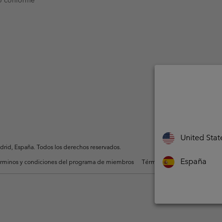
United Stat
rid, España. Todos los derechos reservados.
España
rminos y condiciones del programa de miembros
Términos De Uso Del Conteni