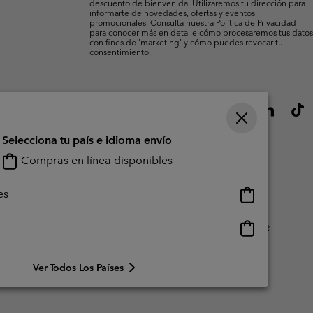
descuento de bienvenida. Utilizaremos tu dirección para
informarte de novedades, ofertas y eventos
promocionales. Consulta nuestra
Política de Privacidad
para conocer más en detalle cómo procesaremos tus datos
con fines de ’marketing’ y cómo puedes revocar tu
consentimiento.
Selecciona tu país e idioma envío
Compras en línea disponibles
Compras
es
en
línea
Compras
do Generado Por Los Usuarios
Impressum
Cookies
Public CBCR
disponibles
en
línea
Ver Todos Los Países
disponibles