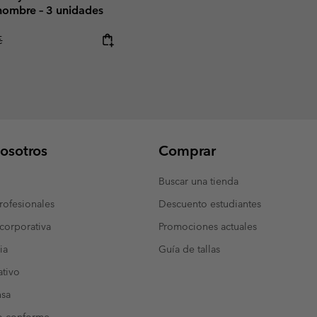
 hombre – 3 unidades
r price:
€
osotros
Comprar
Buscar una tienda
ofesionales
Descuento estudiantes
corporativa
Promociones actuales
ia
Guía de tallas
tivo
nsa
o conforme