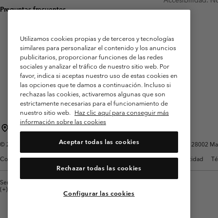
Preguntas frecuentes
Utilizamos cookies propias y de terceros y tecnologías
similares para personalizar el contenido y los anuncios
publicitarios, proporcionar funciones de las redes
sociales y analizar el tráfico de nuestro sitio web. Por
favor, indica si aceptas nuestro uso de estas cookies en
las opciones que te damos a continuación. Incluso si
rechazas las cookies, activaremos algunas que son
estrictamente necesarias para el funcionamiento de
nuestro sitio web.
Haz clic aquí para conseguir más
información sobre las cookies
España
Aceptar todas las cookies
©
2026
Columbia Sportswear Spain S.L.U. Avenida del Doctor Arce, 14, 28002 Mad
Condiciones de uso
Terminos de Venta
Garantía
Política de Privacidad
Té
Rechazar todas las cookies
Servicio al cliente: Lu. - Vi. de 9:00 a 13:00 y de 14:00 a 18:00
(+)34919015933
Configurar las cookies