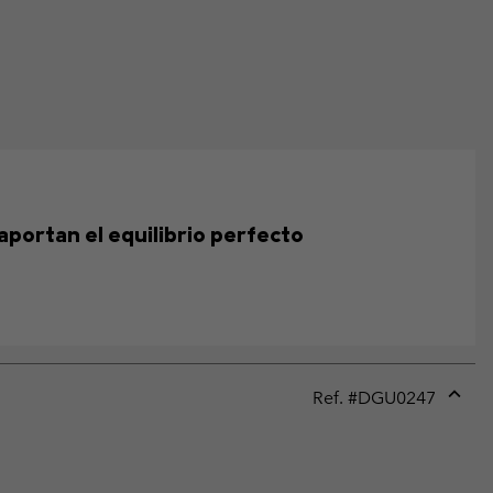
aportan el equilibrio perfecto
Ref. #
DGU0247
Expan
or
collap
sectio