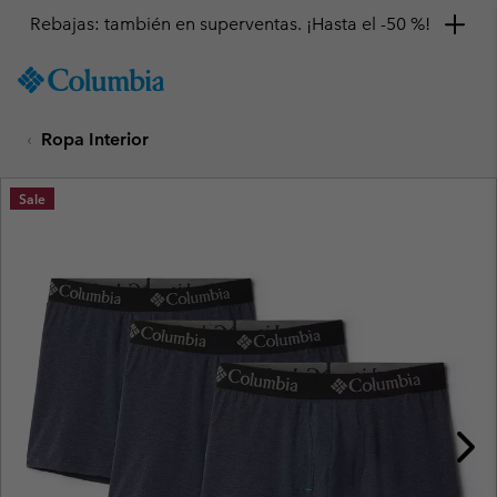
Rebajas: también en superventas. ¡Hasta el -50 %!
SKIP
Columbia
TO
Sportswear
CONTENT
Ropa Interior
SKIP
TO
MAIN
Sale
NAV
SKIP
TO
SEARCH