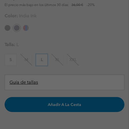
El precio más bajo en los últimos 30 días:
36,00 €
-20%
Color:
India Ink
Talla:
L
S
M
L
XL
XXL
Guía de tallas
Añadir A La Cesta