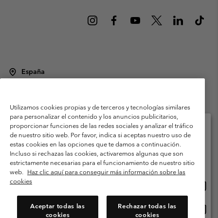
España
©
2026
Columbia Sportswear Spain S.L.U. Avenida del Doctor Arce, 14,
28002 Madrid, España. Todos los derechos reservados.
Utilizamos cookies propias y de terceros y tecnologías similares
Condiciones de uso
Terminos de Venta
Garantía
para personalizar el contenido y los anuncios publicitarios,
Política de Privacidad
proporcionar funciones de las redes sociales y analizar el tráfico
de nuestro sitio web. Por favor, indica si aceptas nuestro uso de
Términos y condiciones del programa de miembros
estas cookies en las opciones que te damos a continuación.
Selecciona tu país e idioma envío
Incluso si rechazas las cookies, activaremos algunas que son
Términos De Uso Del Contenido Generado Por Los Usuarios
Compras en línea disponibles
estrictamente necesarias para el funcionamiento de nuestro sitio
Impressum
Cookies
Public CBCR
web.
Haz clic aquí para conseguir más información sobre las
cookies
Comp
United States
en
Servicio al cliente: Lu. - Vi. de 9:00 a 13:00 y de 14:00 a 18:00
(+)34919015933
línea
Aceptar todas las
Rechazar todas las
Comp
España
dispon
cookies
cookies
en