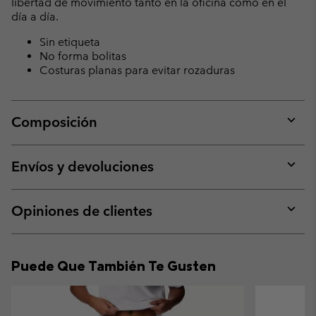
libertad de movimiento tanto en la oficina como en el
día a día.
Sin etiqueta
No forma bolitas
Costuras planas para evitar rozaduras
Composición
Expan
or
collap
Envíos y devoluciones
sectio
Expan
or
collap
Opiniones de clientes
sectio
Expan
or
collap
Puede Que También Te Gusten
sectio