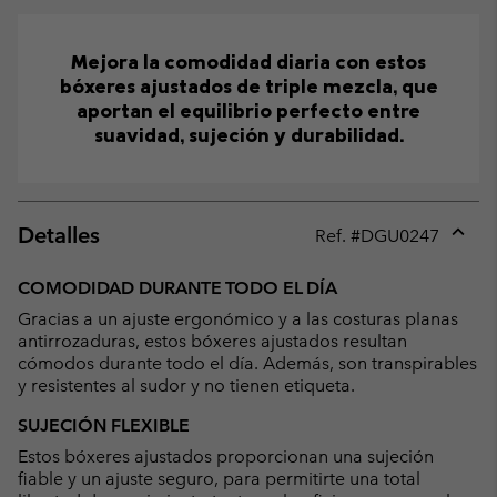
Mejora la comodidad diaria con estos
bóxeres ajustados de triple mezcla, que
aportan el equilibrio perfecto entre
suavidad, sujeción y durabilidad.
Detalles
Ref. #
DGU0247
Expan
or
COMODIDAD DURANTE TODO EL DÍA
collap
Gracias a un ajuste ergonómico y a las costuras planas
sectio
antirrozaduras, estos bóxeres ajustados resultan
cómodos durante todo el día. Además, son transpirables
y resistentes al sudor y no tienen etiqueta.
SUJECIÓN FLEXIBLE
Estos bóxeres ajustados proporcionan una sujeción
fiable y un ajuste seguro, para permitirte una total