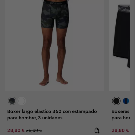
Bóxer largo elástico 360 con estampado
Bóxeres aj
para hombre, 3 unidades
para homb
Sale price:
Regular price:
Sale price:
Re
28,80 €
36,00 €
28,80 €
36