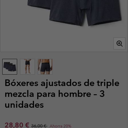
Bóxeres ajustados de triple
mezcla para hombre – 3
unidades
Sale price:
Regular price:
28,80 €
36,00 €
Ahorra 20%