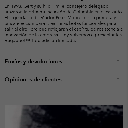
En 1993, Gert y su hijo Tim, el consejero delegado,
lanzaron la primera incursión de Columbia en el calzado.
El legendario diseñador Peter Moore fue su primera y
única elección para crear unas botas funcionales para
salir al aire libre que reflejaran el espíritu de resistencia e
innovación de la empresa. Hoy volvemos a presentar las
Bugaboot™ 1 de edición limitada.
Envíos y devoluciones
Expan
or
collap
Opiniones de clientes
sectio
Expan
or
collap
sectio