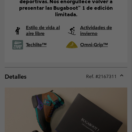
deportivas. Nos enorgullece volver a
presentar las Bugaboot™ 1 de edición
limitada.
Estilo de vida al
Actividades de
aire libre
invierno
Techlite™
Omni-Grip™
Detalles
Ref. #
2167311
Expan
or
collap
sectio