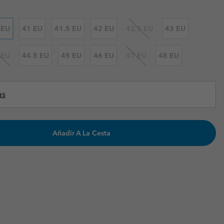
Invierno & de Esquí
Invierno & de Esquí
Guía De Artícolos Impermeables
Guía De Artícolos Impermeables
 EU
41 EU
41.5 EU
42 EU
42.5 EU
43 EU
as grandes
 para mujer
 EU
44.5 EU
45 EU
46 EU
47 EU
48 EU
s para hombre
as
Añadir A La Cesta