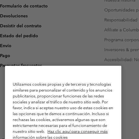
Nuestra historia
Formulario de contacto
Oportunidades pr
Devoluciones
Responsabilidad 
Desistir del contrato
Afíliate a Columb
Estado del pedido
Programa corpora
Envío
Inversores & pre
Pago
Accesibilidad: N
Preguntas frecuentes
Utilizamos cookies propias y de terceros y tecnologías
similares para personalizar el contenido y los anuncios
publicitarios, proporcionar funciones de las redes
sociales y analizar el tráfico de nuestro sitio web. Por
favor, indica si aceptas nuestro uso de estas cookies en
las opciones que te damos a continuación. Incluso si
rechazas las cookies, activaremos algunas que son
estrictamente necesarias para el funcionamiento de
nuestro sitio web.
Haz clic aquí para conseguir más
información sobre las cookies