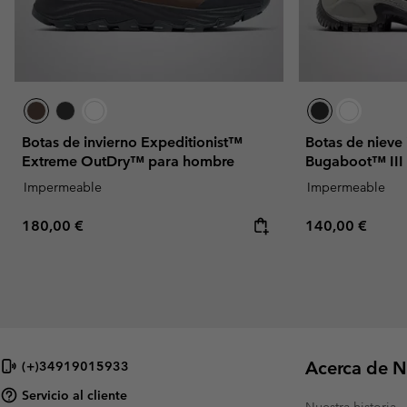
Botas de invierno Expeditionist™
Botas de niev
Extreme OutDry™ para hombre
Bugaboot™ III
Impermeable
Impermeable
Regular price:
Regular price:
180,00 €
140,00 €
Acerca de N
(+)34919015933
Servicio al cliente