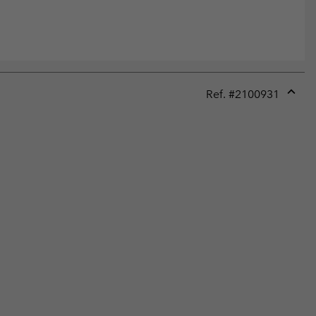
Ref. #
2100931
Expan
or
collap
sectio