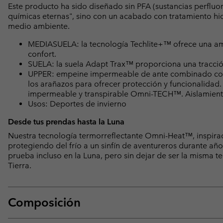
Este producto ha sido diseñado sin PFA (sustancias perfluo
químicas eternas", sino con un acabado con tratamiento hid
medio ambiente.
MEDIASUELA: la tecnología Techlite+™ ofrece una amor
confort.
SUELA: la suela Adapt Trax™ proporciona una tracció
UPPER: empeine impermeable de ante combinado con 
los arañazos para ofrecer protección y funcionalidad
impermeable y transpirable Omni-TECH™. Aislamient
Usos: Deportes de invierno
Desde tus prendas hasta la Luna
Nuestra tecnología termorreflectante Omni-Heat™, inspira
protegiendo del frío a un sinfín de aventureros durante añ
prueba incluso en la Luna, pero sin dejar de ser la misma t
Tierra.
Composición