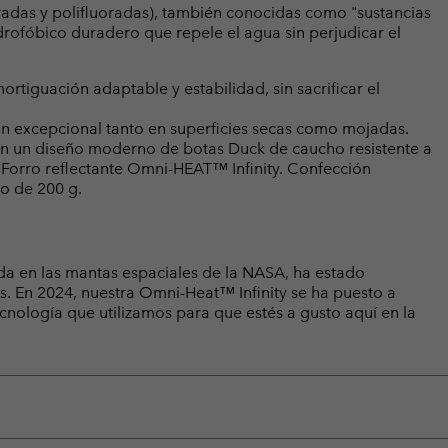
radas y polifluoradas), también conocidas como "sustancias
rofóbico duradero que repele el agua sin perjudicar el
tiguación adaptable y estabilidad, sin sacrificar el
n excepcional tanto en superficies secas como mojadas.
un diseño moderno de botas Duck de caucho resistente a
. Forro reflectante Omni-HEAT™ Infinity. Confección
o de 200 g.
da en las mantas espaciales de la NASA, ha estado
os. En 2024, nuestra Omni-Heat™ Infinity se ha puesto a
ecnología que utilizamos para que estés a gusto aquí en la