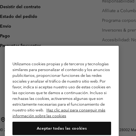
Responsabilidad 
Desistir del contrato
Afíliate a Columb
Estado del pedido
Programa corpora
Envío
Inversores & pre
Pago
Accesibilidad: N
Preguntas frecuentes
Utilizamos cookies propias y de terceros y tecnologías
similares para personalizar el contenido y los anuncios
publicitarios, proporcionar funciones de las redes
sociales y analizar el tráfico de nuestro sitio web. Por
favor, indica si aceptas nuestro uso de estas cookies en
las opciones que te damos a continuación. Incluso si
rechazas las cookies, activaremos algunas que son
estrictamente necesarias para el funcionamiento de
nuestro sitio web.
Haz clic aquí para conseguir más
información sobre las cookies
España
Aceptar todas las cookies
©
2026
Columbia Sportswear Spain S.L.U. Avenida del Doctor Arce, 14, 28002 Mad