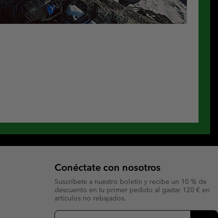
Conéctate con nosotros
Suscríbete a nuestro boletín y recibe un 10 % de
descuento en tu primer pedido al gastar 120 € en
artículos no rebajados.
Suscripción