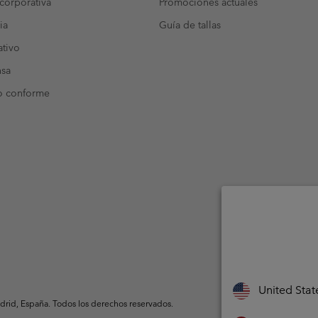
corporativa
Promociones actuales
ia
Guía de tallas
tivo
nsa
o conforme
United Stat
rid, España. Todos los derechos reservados.