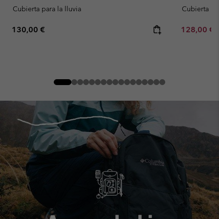
Cubierta para la lluvia
Cubierta par
Regular price:
Sale price:
130,00 €
128,00 €