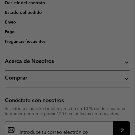
Desistir del contrato
Estado del pedido
Envío
Pago
Preguntas frecuentes
Acerca de Nosotros
Comprar
Conéctate con nosotros
Suscríbete a nuestro boletín y recibe un 10 % de descuento en
tu primer pedido al gastar 120 € en artículos no rebajados.
Suscripción
de