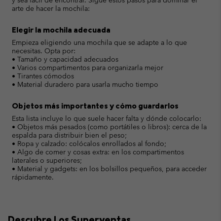
y sea fácil de encontrar. Sigue estos pasos para dominar el
arte de hacer la mochila:
Elegir la mochila adecuada
Empieza eligiendo una mochila que se adapte a lo que
necesitas. Opta por:
• Tamaño y capacidad adecuados
• Varios compartimentos para organizarla mejor
• Tirantes cómodos
• Material duradero para usarla mucho tiempo
Objetos más importantes y cómo guardarlos
Esta lista incluye lo que suele hacer falta y dónde colocarlo:
• Objetos más pesados (como portátiles o libros): cerca de la
espalda para distribuir bien el peso;
• Ropa y calzado: colócalos enrollados al fondo;
• Algo de comer y cosas extra: en los compartimentos
laterales o superiores;
• Material y gadgets: en los bolsillos pequeños, para acceder
rápidamente.
Descubre Los Superventas