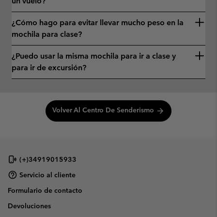
un vuelo?
¿Cómo hago para evitar llevar mucho peso en la
mochila para clase?
¿Puedo usar la misma mochila para ir a clase y
para ir de excursión?
Volver Al Centro De Senderismo
arrow_forward
(+)34919015933
Servicio al cliente
Formulario de contacto
Devoluciones