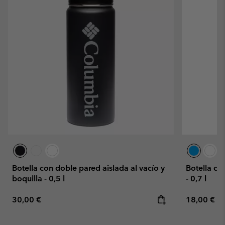
Botella con doble pared aislada al vacío y
Botella con
boquilla - 0,5 l
- 0,7 l
Regular price:
Regular pr
30,00 €
18,00 €