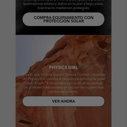
quemaduras solares y daños en tu piel a largo plazo,
mientras te mantienen protegido.
COMPRA EQUIPAMIENTO CON
PROTECCIÓN SOLAR
PHYSICS GIRL
Mira lo que sucede cuando Dianna Cowern, creadora
de Physics Girl, prueba la tecnología reflectante solar
Omni-Shade™ comparada con la de otras camisas
de poliéster tradicionales en uno de los lugares más
cálidos del planeta.
VER AHORA