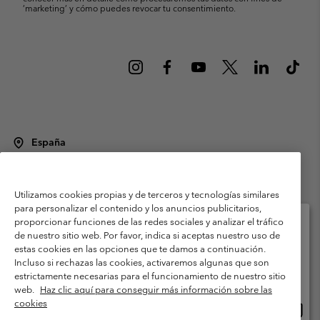
’marketing’ y cómo puedes revocar tu consentimiento.
España
©
2026
Columbia Sportswear Spain S.L.U. Avenida del Doctor Arce, 14,
28002 Madrid, España. Todos los derechos reservados.
Utilizamos cookies propias y de terceros y tecnologías similares
Condiciones de uso
Terminos de Venta
Garantía
para personalizar el contenido y los anuncios publicitarios,
Política de Privacidad
proporcionar funciones de las redes sociales y analizar el tráfico
de nuestro sitio web. Por favor, indica si aceptas nuestro uso de
Términos y condiciones del programa de miembros
estas cookies en las opciones que te damos a continuación.
Selecciona tu país e idioma envío
Incluso si rechazas las cookies, activaremos algunas que son
Términos De Uso Del Contenido Generado Por Los Usuarios
Compras en línea disponibles
estrictamente necesarias para el funcionamiento de nuestro sitio
Impressum
Cookies
Public CBCR
web.
Haz clic aquí para conseguir más información sobre las
cookies
Comp
United States