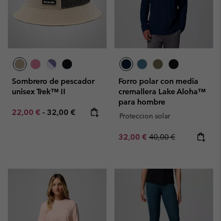
Sombrero de pescador
Forro polar con media
unisex Trek™ II
cremallera Lake Aloha™
para hombre
Minimum sale price:
Maximum price:
22,00 €
-
32,00 €
Proteccion solar
Sale price:
Regular price:
32,00 €
40,00 €