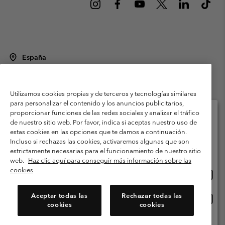
España
©
2026
Columbia Sportswear Spain S.L.U. Avenida del Doctor Arce, 14,
28002 Madrid, España. Todos los derechos reservados.
Utilizamos cookies propias y de terceros y tecnologías similares
Condiciones de uso
Terminos de Venta
Garantía
para personalizar el contenido y los anuncios publicitarios,
Política de Privacidad
proporcionar funciones de las redes sociales y analizar el tráfico
de nuestro sitio web. Por favor, indica si aceptas nuestro uso de
Términos y condiciones del programa de miembros
estas cookies en las opciones que te damos a continuación.
Selecciona tu país e idioma envío
Incluso si rechazas las cookies, activaremos algunas que son
Términos De Uso Del Contenido Generado Por Los Usuarios
Compras en línea disponibles
estrictamente necesarias para el funcionamiento de nuestro sitio
Impressum
Cookies
Public CBCR
web.
Haz clic aquí para conseguir más información sobre las
cookies
Comp
United States
en
Servicio al cliente: Lu. - Vi. de 9:00 a 13:00 y de 14:00 a 18:00
(+)34919015933
línea
Aceptar todas las
Rechazar todas las
Comp
España
dispon
cookies
cookies
en
línea