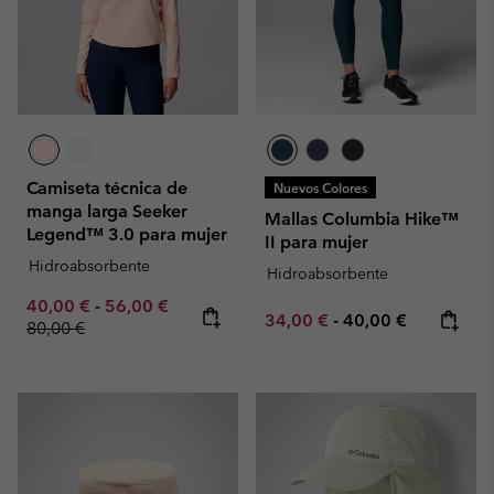
Camiseta técnica de
Nuevos Colores
manga larga Seeker
Mallas Columbia Hike™
Legend™ 3.0 para mujer
II para mujer
Hidroabsorbente
Hidroabsorbente
Minimum sale price:
Maximum sale price:
Regular price:
40,00 €
-
56,00 €
Minimum sale price:
Maximum price:
34,00 €
-
40,00 €
80,00 €