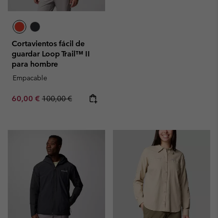
Cortavientos fácil de
guardar Loop Trail™ II
para hombre
Empacable
Sale price:
Regular price:
60,00 €
100,00 €