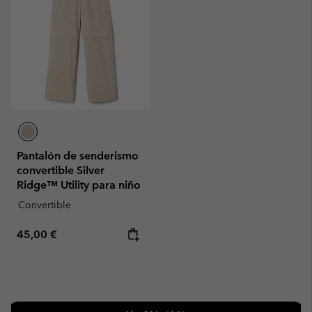
Pantalón de senderismo
convertible Silver
Ridge™ Utility para niño
Convertible
Regular price:
45,00 €