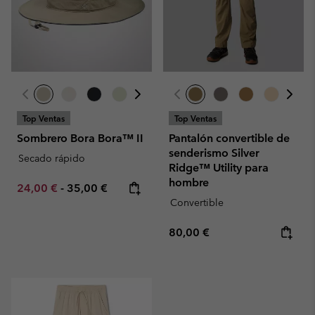
Top Ventas
Top Ventas
Sombrero Bora Bora™ II
Pantalón convertible de
senderismo Silver
Secado rápido
Ridge™ Utility para
hombre
Minimum sale price:
Maximum price:
24,00 €
-
35,00 €
Convertible
Regular price:
80,00 €