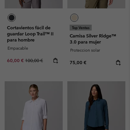
Cortavientos fácil de
Top Ventas
guardar Loop Trail™ II
Camisa Silver Ridge™
para hombre
3.0 para mujer
Empacable
Proteccion solar
Sale price:
Regular price:
60,00 €
100,00 €
Regular price:
75,00 €