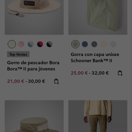
Gorra con capa unisex
Top Ventas
Schooner Bank™ II
Gorro de pescador Bora
Bora™ II para jóvenes
Minimum sale price:
Maximum price:
25,00 €
-
32,00 €
Minimum sale price:
Maximum price:
21,00 €
-
30,00 €