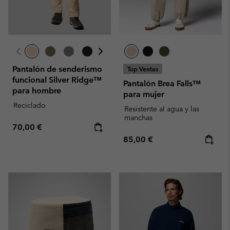
Pantalón de senderismo
Top Ventas
funcional Silver Ridge™
Pantalón Brea Falls™
para hombre
para mujer
Reciclado
Resistente al agua y las
manchas
Regular price:
70,00 €
Regular price:
85,00 €