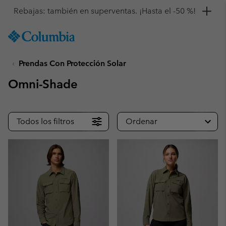
Consigue un 10 % de descuento
SKIP
Columbia
TO
Sportswear
CONTENT
Prendas Con Protección Solar
SKIP
TO
Omni-Shade
MAIN
NAV
SKIP
Todos los filtros
Ordenar
TO
SEARCH