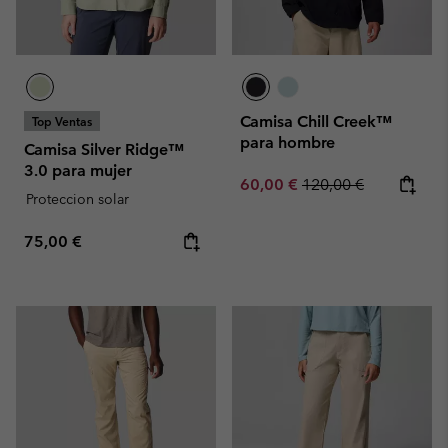
Camisa Chill Creek™
Top Ventas
para hombre
Camisa Silver Ridge™
3.0 para mujer
Sale price:
Regular price:
60,00 €
120,00 €
Proteccion solar
Regular price:
75,00 €