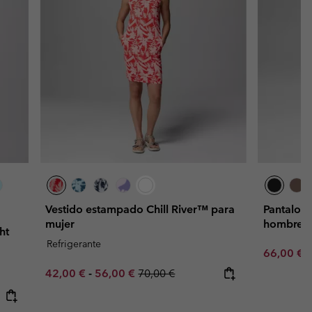
Vestido estampado Chill River™ para
Pantalone
mujer
hombre
ht
Refrigerante
Sale price
R
66,00 €
1
Minimum sale price:
Maximum sale price:
Regular price:
42,00 €
-
56,00 €
70,00 €