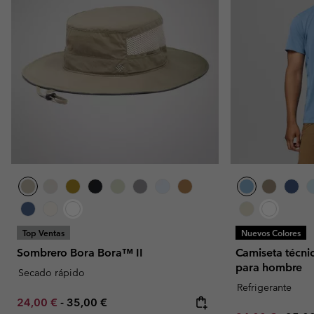
Top Ventas
Nuevos Colores
Sombrero Bora Bora™ II
Camiseta técni
para hombre
Secado rápido
Refrigerante
Minimum sale price:
Maximum price:
24,00 €
-
35,00 €