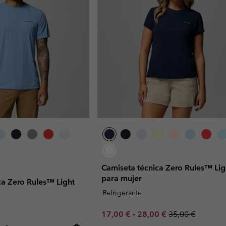
Camiseta técnica Zero Rules™ Lig
para mujer
ca Zero Rules™ Light
Refrigerante
Minimum sale price:
Maximum sale price:
Regular price:
17,00 €
-
28,00 €
35,00 €