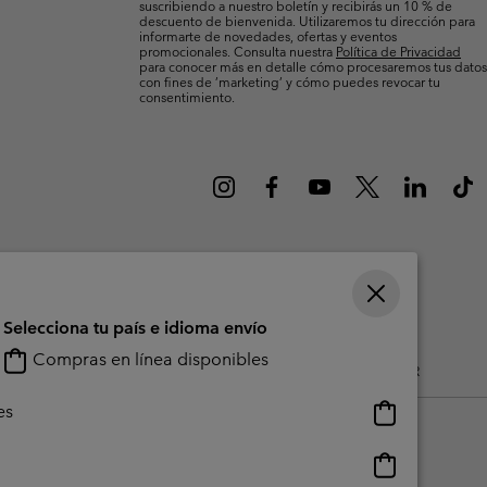
suscribiendo a nuestro boletín y recibirás un 10 % de
Invierno & de Esquí
Invierno & de Esquí
Guía De Artícolos Impermeables
Guía De Artícolos Impermeables
descuento de bienvenida. Utilizaremos tu dirección para
informarte de novedades, ofertas y eventos
promocionales. Consulta nuestra
Política de Privacidad
para conocer más en detalle cómo procesaremos tus datos
as grandes
 para mujer
con fines de ’marketing’ y cómo puedes revocar tu
consentimiento.
s para hombre
Selecciona tu país e idioma envío
Compras en línea disponibles
do Generado Por Los Usuarios
Impressum
Cookies
Public CBCR
Compras
es
en
línea
Compras
disponibles
en