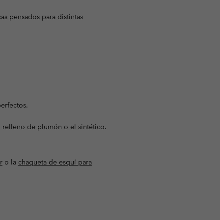
Invierno & de Esquí
Invierno & de Esquí
Guía De Artícolos Impermeables
Guía De Artícolos Impermeables
cas pensados para distintas
as grandes
 para mujer
s para hombre
erfectos.
 relleno de plumón o el sintético.
r
o la
chaqueta de esquí para