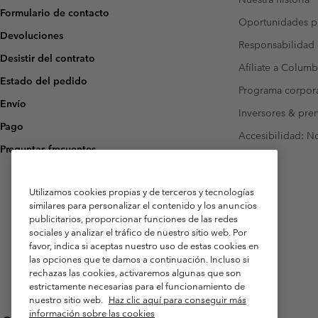
Formulario de contacto
Oportunidades pr
Devoluciones
Responsabilidad 
Desistir del contrato
Afíliate a Columb
Estado del pedido
Programa corpora
Envío
Inversores & pre
Pago
Accesibilidad: N
Preguntas frecuentes
Utilizamos cookies propias y de terceros y tecnologías
similares para personalizar el contenido y los anuncios
publicitarios, proporcionar funciones de las redes
sociales y analizar el tráfico de nuestro sitio web. Por
favor, indica si aceptas nuestro uso de estas cookies en
las opciones que te damos a continuación. Incluso si
rechazas las cookies, activaremos algunas que son
estrictamente necesarias para el funcionamiento de
nuestro sitio web.
Haz clic aquí para conseguir más
información sobre las cookies