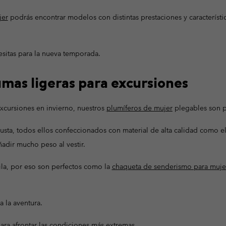
Pantalones Impermeables
Leggins y mallas
Forros Polares
Guantes de 
Guantes de 
jer
podrás encontrar modelos con distintas prestaciones y característi
Pantalones Casuales
Pantalones Casuales
Ropa tall
Artículos
cos
cos
Pantalones Cortos Casuales
Pantalones Cortos Casuales
a
a
esitas para la nueva temporada.
Pantalones Esquí
Artículo
Vestidos & Faldas-Shorts
l
l
Pantalones Esquí
Primera capa y calcetines
mas ligeras para excursiones
Camisetas Termicas
Primera capa & calcetines
excursiones en invierno, nuestros
plumíferos de mujer
plegables son p
Calcetines
Camisetas Termicas
Ropa Interior
sta, todos ellos confeccionados con material de alta calidad como el
Calcetines
ñadir mucho peso al vestir.
la, por eso son perfectos como la
chaqueta de senderismo para muje
a la aventura.
ara afrontar las condiciones más extremas.