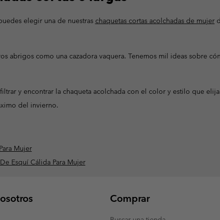
puedes elegir una de nuestras
chaquetas cortas acolchadas de mujer
d
tros abrigos como una cazadora vaquera. Tenemos mil ideas sobre c
filtrar y encontrar la chaqueta acolchada con el color y estilo que eli
áximo del invierno.
Para Mujer
e Esquí Cálida Para Mujer
osotros
Comprar
Buscar una tienda