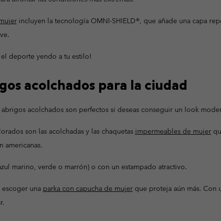
mujer
incluyen la tecnología OMNI-SHIELD®, que añade una capa repel
eve.
y el deporte yendo a tu estilo!
gos acolchados para la ciudad
 y abrigos acolchados son perfectos si deseas conseguir un look mode
orados son las acolchadas y las chaquetas
impermeables de mujer
qu
n americanas.
(azul marino, verde o marrón) o con un estampado atractivo.
s escoger una
parka con capucha de mujer
que proteja aún más. Con u
r.