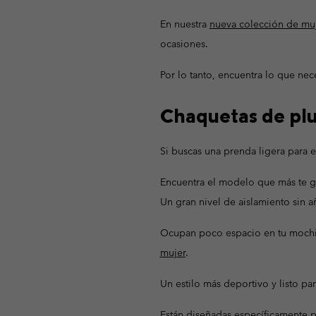
Omni-MAX™
Amaze™
En nuestra
Forros Polares
Forros Polares
nueva colección de mu
Omni-MAX™
ocasiones.
Forros Polares Técni
Forros Polares Técni
Forros Polares Sherp
Forros Polares Sherp
Por lo tanto, encuentra lo que nec
Forros Polares Casua
Forros Polares Casua
Chaquetas de plu
Chalecos Polares
Chalecos Polares
Si buscas una prenda ligera para 
Encuentra el modelo que más te gu
Un gran nivel de aislamiento sin a
Ocupan poco espacio en tu mochi
mujer
.
Un estilo más deportivo y listo par
Están diseñadas específicamente p