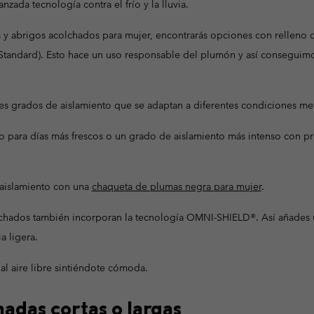
zada tecnología contra el frío y la lluvia.
 y abrigos acolchados para mujer, encontrarás opciones con relleno 
tandard). Esto hace un uso responsable del plumón y así conseguimos
s grados de aislamiento que se adaptan a diferentes condiciones me
ro para días más frescos o un grado de aislamiento más intenso con pr
aislamiento con una
chaqueta de plumas negra para mujer
.
lchados también incorporan la tecnología OMNI-SHIELD®. Así añades u
a ligera.
 al aire libre sintiéndote cómoda.
adas cortas o largas