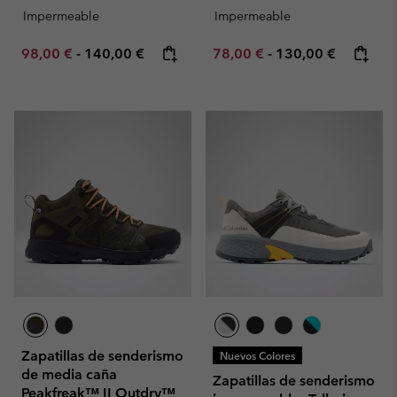
Impermeable
Impermeable
Minimum sale price:
Maximum price:
Minimum sale price:
Maximum price:
98,00 €
-
140,00 €
78,00 €
-
130,00 €
Zapatillas de senderismo
Nuevos Colores
de media caña
Zapatillas de senderismo
Peakfreak™ II Outdry™