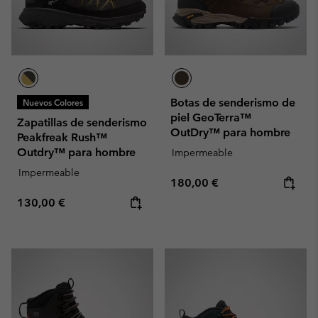
Botas de senderismo de
Nuevos Colores
piel GeoTerra™
Zapatillas de senderismo
OutDry™ para hombre
Peakfreak Rush™
Outdry™ para hombre
Impermeable
Impermeable
Regular price:
180,00 €
Regular price:
130,00 €