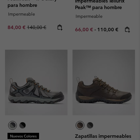
impermeables Tellurix
para hombre
Peak™ para hombre
Impermeable
Impermeable
Sale price:
Regular price:
84,00 €
140,00 €
Minimum sale price:
Maximum price:
66,00 €
-
110,00 €
Zapatillas impermeables
Nuevos Colores