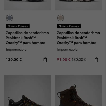
Nuevos Colores
Nuevos Colores
Zapatillas de senderismo
Zapatillas de senderismo
Peakfreak Rush™
Peakfreak Rush™
Outdry™ para hombre
Outdry™ para hombre
Impermeable
Impermeable
Regular price:
Sale price:
Regular price:
130,00 €
91,00 €
130,00 €