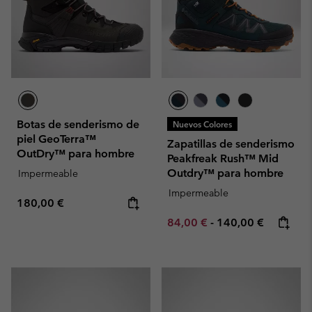
Botas de senderismo de
Nuevos Colores
piel GeoTerra™
Zapatillas de senderismo
OutDry™ para hombre
Peakfreak Rush™ Mid
Outdry™ para hombre
Impermeable
Impermeable
Regular price:
180,00 €
Minimum sale price:
Maximum price:
84,00 €
-
140,00 €