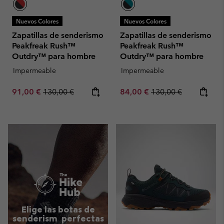
Nuevos Colores
Nuevos Colores
Zapatillas de senderismo
Zapatillas de senderismo
Peakfreak Rush™
Peakfreak Rush™
Outdry™ para hombre
Outdry™ para hombre
Impermeable
Impermeable
Sale price:
Regular price:
Sale price:
Regular price:
91,00 €
130,00 €
84,00 €
130,00 €
Elige las botas de
senderism perfectas