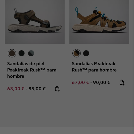
Sandalias de piel
Sandalias Peakfreak
Peakfreak Rush™ para
Rush™ para hombre
hombre
Minimum sale price:
Maximum price:
67,00 €
-
90,00 €
Minimum sale price:
Maximum price:
63,00 €
-
85,00 €