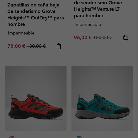
de senderismo Grove
Zapatillas de caña baja
Heights™ Venture LT
de senderismo Grove
para hombre
Heights™ OutDry™ para
hombre
Impermeable
Impermeable
Sale price:
Regular price:
96,00 €
120,00 €
Sale price:
Regular price:
78,00 €
130,00 €