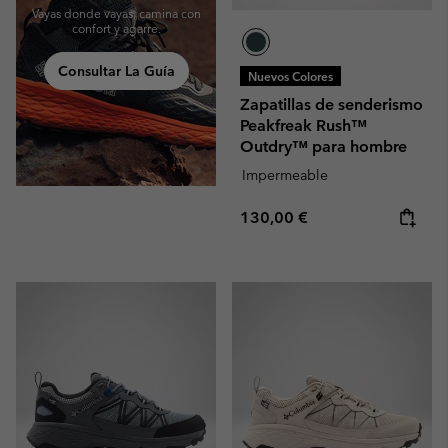
Vayas donde vayas, camina con
confort y agarre.
Consultar La Guía
Nuevos Colores
Zapatillas de senderismo
Peakfreak Rush™
Outdry™ para hombre
Impermeable
Regular price:
130,00 €