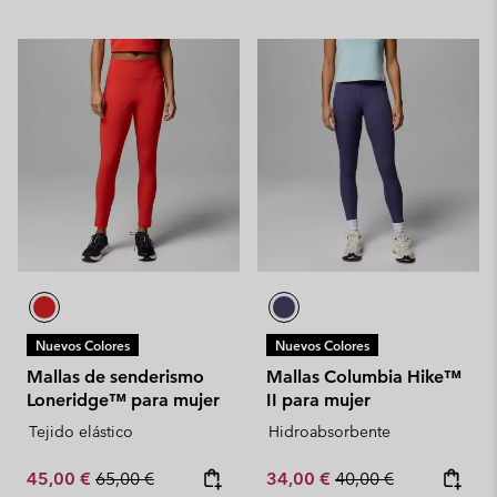
Nuevos Colores
Nuevos Colores
Mallas de senderismo
Mallas Columbia Hike™
Loneridge™ para mujer
II para mujer
Tejido elástico
Hidroabsorbente
Sale price:
Regular price:
Sale price:
Regular price:
45,00 €
65,00 €
34,00 €
40,00 €