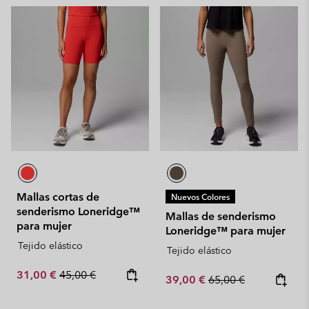
Mallas cortas de
Nuevos Colores
senderismo Loneridge™
Mallas de senderismo
para mujer
Loneridge™ para mujer
Tejido elástico
Tejido elástico
Sale price:
Regular price:
31,00 €
45,00 €
Sale price:
Regular price:
39,00 €
65,00 €