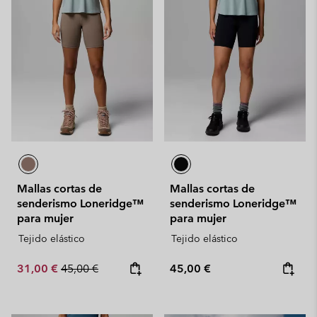
Mallas cortas de
Mallas cortas de
senderismo Loneridge™
senderismo Loneridge™
para mujer
para mujer
Tejido elástico
Tejido elástico
Sale price:
Regular price:
Regular price:
31,00 €
45,00 €
45,00 €