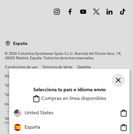
España
©
2026
Columbia Sportswear Spain S.L.U. Avenida del Doctor Arce, 14,
28002 Madrid, España. Todos los derechos reservados.
Condiciones de uso
Terminos de Venta
Garantía
Política de Privacidad
Términos y condiciones del programa de miembros
Selecciona tu país e idioma envío
Términos De Uso Del Contenido Generado Por Los Usuarios
Compras en línea disponibles
Impressum
Cookies
Public CBCR
Comp
United States
en
Servicio al cliente: Lu. - Vi. de 9:00 a 13:00 y de 14:00 a 18:00
(+)34919015933
línea
Comp
España
dispon
en