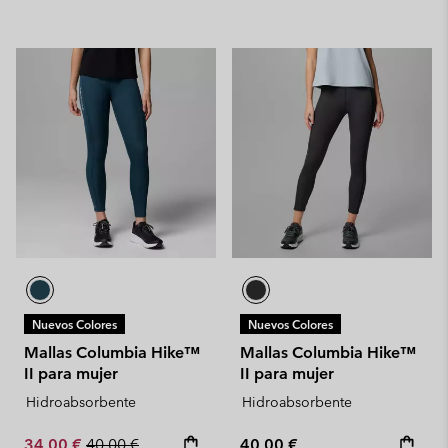
Nuevos Colores
Nuevos Colores
Mallas Columbia Hike™
Mallas Columbia Hike™
II para mujer
II para mujer
Hidroabsorbente
Hidroabsorbente
Sale price:
Regular price:
Regular price:
34,00 €
40,00 €
40,00 €