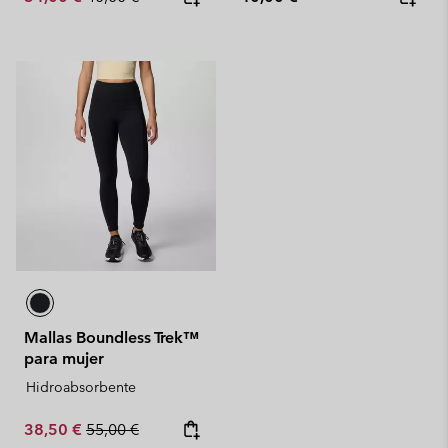
Mallas Boundless Trek™
para mujer
Hidroabsorbente
Sale price:
Regular price:
38,50 €
55,00 €