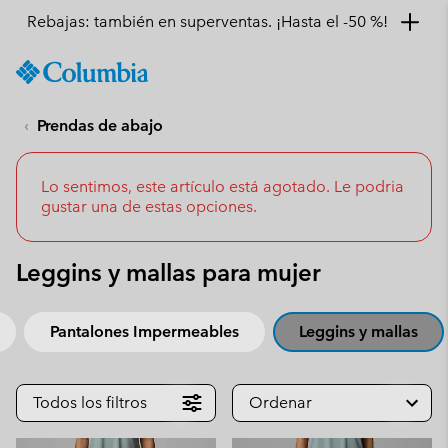
Rebajas: también en superventas. ¡Hasta el -50 %!
SKIP
Columbia
TO
Sportswear
CONTENT
Prendas de abajo
SKIP
TO
MAIN
NAV
Lo sentimos, este artículo está agotado. Le podria
gustar una de estas opciones.
SKIP
TO
SEARCH
Leggins y mallas para mujer
Pantalones Impermeables
Leggins y mallas
Todos los filtros
Ordenar