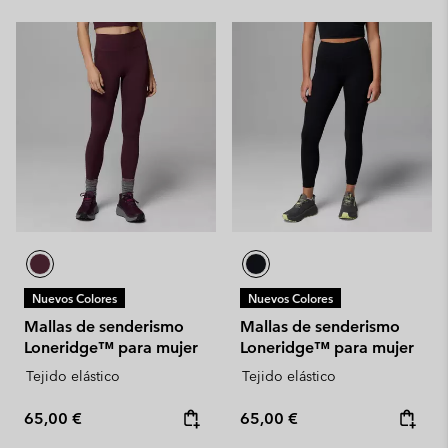
Nuevos Colores
Nuevos Colores
Mallas de senderismo
Mallas de senderismo
Loneridge™ para mujer
Loneridge™ para mujer
Tejido elástico
Tejido elástico
Regular price:
Regular price:
65,00 €
65,00 €