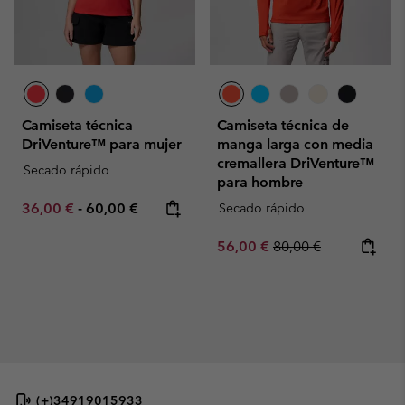
Camiseta técnica
Camiseta técnica de
DriVenture™ para mujer
manga larga con media
cremallera DriVenture™
Secado rápido
para hombre
Minimum sale price:
Maximum price:
36,00 €
-
60,00 €
Secado rápido
Sale price:
Regular price:
56,00 €
80,00 €
(+)34919015933