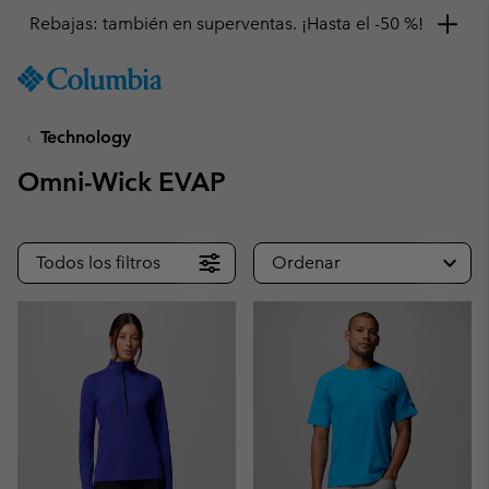
Rebajas: también en superventas. ¡Hasta el -50 %!
SKIP
Columbia
TO
Sportswear
CONTENT
Technology
SKIP
TO
Omni-Wick EVAP
MAIN
NAV
SKIP
Todos los filtros
Ordenar
TO
SEARCH