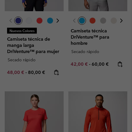
Camiseta técnica
Nuevos Colores
DriVenture™ para
Camiseta técnica de
hombre
manga larga
DriVenture™ para mujer
Secado rápido
Secado rápido
Minimum sale price:
Maximum price:
42,00 €
-
60,00 €
Minimum sale price:
Maximum price:
48,00 €
-
80,00 €