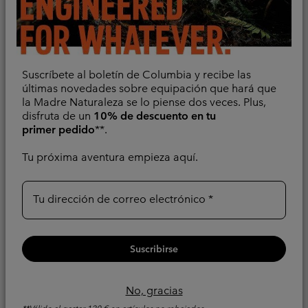
Devoluciones
Desistir del contrato
Estado del pedido
Suscríbete al boletín de Columbia y recibe las
Envío
últimas novedades sobre equipación que hará que
Pago
la Madre Naturaleza se lo piense dos veces. Plus,
disfruta de un
10% de descuento en tu
Preguntas frecuentes
primer pedido
**.
Tu próxima aventura empieza aquí.
Acerca de Nosotros
Tu dirección de correo electrónico
Comprar
Suscribirse
Conéctate con nosotros
Suscríbete a nuestro boletín y recibe un 10 % de descuento en
tu primer pedido al gastar 120 € en artículos no rebajados.
No, gracias
**Válido al gastar 120 € en artículos no rebajados.