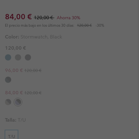
Sale price:
Regular price:
84,00 €
120,00 €
Ahorra 30%
El precio más bajo en los últimos 30 días:
120,00 €
-30%
Color:
Stormwatch, Black
120,00 €
Regular price:
Sale price:
96,00 €
120,00 €
Regular price:
Sale price:
84,00 €
120,00 €
Talla:
T/U
T/U