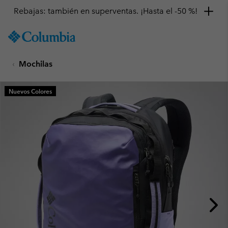
Rebajas: también en superventas. ¡Hasta el -50 %!
SKIP
Columbia
TO
Sportswear
CONTENT
Mochilas
SKIP
TO
MAIN
Nuevos Colores
NAV
SKIP
TO
SEARCH