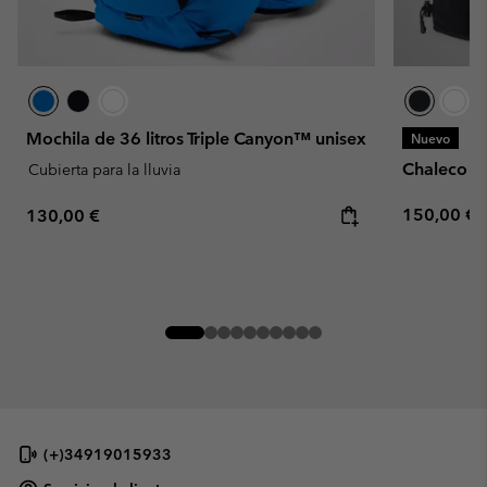
Mochila de 36 litros Triple Canyon™ unisex
Nuevo
Chaleco un
Cubierta para la lluvia
Regular pr
Regular price:
150,00 €
130,00 €
(+)34919015933