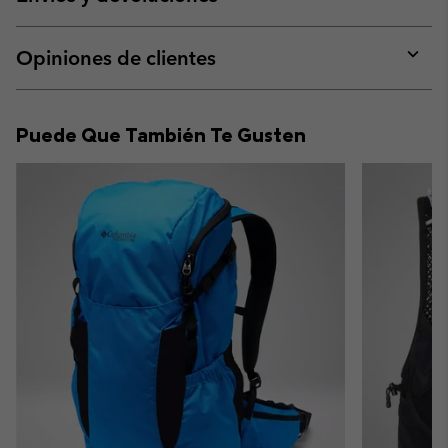
sectio
Expan
or
collap
Opiniones de clientes
sectio
Expan
or
collap
Puede Que También Te Gusten
sectio