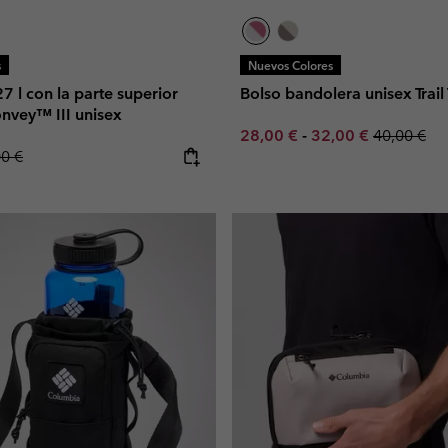
s
Nuevos Colores
7 l con la parte superior
Bolso bandolera unisex Trail
nvey™ III unisex
Minimum sale price:
Maximum sale pric
Regular pr
28,00 €
-
32,00 €
40,00 €
lar price:
00 €