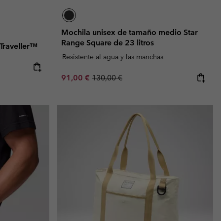
Mochila unisex de tamaño medio Star
Range Square de 23 litros
 Traveller™
Resistente al agua y las manchas
e:
ice:
Sale price:
Regular price:
91,00 €
130,00 €