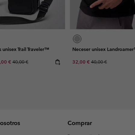
s unisex Trail Traveler™
Neceser unisex Landroame
e price:
ximum sale price:
Regular price:
Sale price:
Regular price:
,00 €
40,00 €
32,00 €
40,00 €
osotros
Comprar