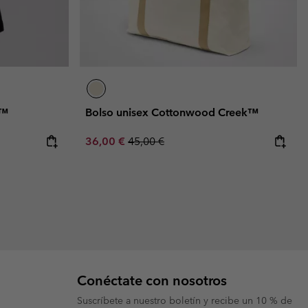
r™
Bolso unisex Cottonwood Creek™
Sale price:
Regular price:
36,00 €
45,00 €
Conéctate con nosotros
Suscríbete a nuestro boletín y recibe un 10 % de