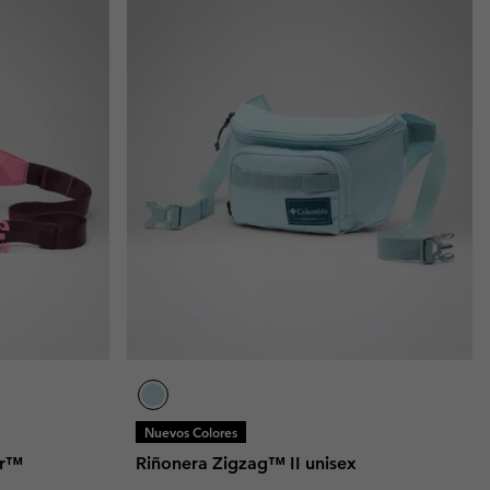
Nuevos Colores
er™
Riñonera Zigzag™ II unisex