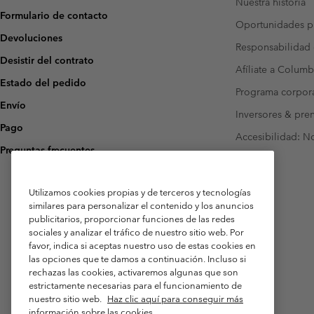
Nuestra historia
Formulario de contacto
Oportunidades pr
Devoluciones
Responsabilidad 
Desistir del contrato
Afíliate a Columb
Estado del pedido
Programa corpora
Envío
Inversores & pre
Pago
Accesibilidad: N
Preguntas frecuentes
Utilizamos cookies propias y de terceros y tecnologías
similares para personalizar el contenido y los anuncios
publicitarios, proporcionar funciones de las redes
sociales y analizar el tráfico de nuestro sitio web. Por
favor, indica si aceptas nuestro uso de estas cookies en
las opciones que te damos a continuación. Incluso si
rechazas las cookies, activaremos algunas que son
estrictamente necesarias para el funcionamiento de
nuestro sitio web.
Haz clic aquí para conseguir más
información sobre las cookies