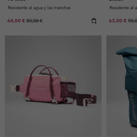
Resistente al agua y las manchas
Resistente al 
Sale price:
Regular price:
Sale price:
Regu
64,00 €
80,00 €
63,00 €
90,