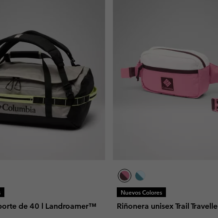
s
Nuevos Colores
porte de 40 l Landroamer™
Riñonera unisex Trail Travell