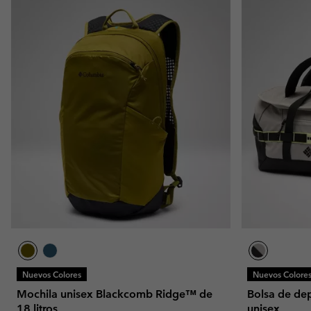
Nuevos Colores
Nuevos Colore
Mochila unisex Blackcomb Ridge™ de
Bolsa de de
18 litros
unisex