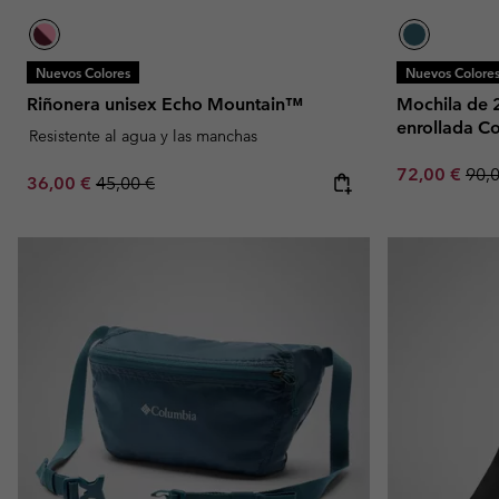
Nuevos Colores
Nuevos Colore
Riñonera unisex Echo Mountain™
Mochila de 2
enrollada Co
Resistente al agua y las manchas
Sale price:
Regu
72,00 €
90,
Sale price:
Regular price:
36,00 €
45,00 €