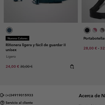
Portabotella
Nuevos Colores
Riñonera ligera y fácil de guardar II
Minimum sal
Ma
28,00 €
-
32
unisex
Ligero
Sale price:
Regular price:
24,00 €
30,00 €
Acerca de N
(+)34919015933
Servicio al cliente