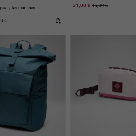
Sale price:
Regular price:
31,00 €
45,00 €
agua y las manchas
lar price:
00 €