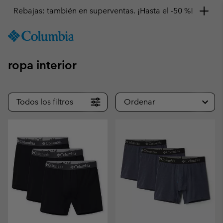
Rebajas: también en superventas. ¡Hasta el -50 %!
SKIP
Columbia
TO
Sportswear
CONTENT
ropa interior
SKIP
TO
MAIN
NAV
Todos los filtros
Ordenar
SKIP
TO
SEARCH