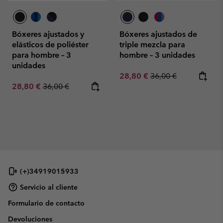
Bóxeres ajustados y
Bóxeres ajustados de
elásticos de poliéster
triple mezcla para
para hombre – 3
hombre – 3 unidades
unidades
Sale price:
Regular price:
28,80 €
36,00 €
Sale price:
Regular price:
28,80 €
36,00 €
(+)34919015933
Servicio al cliente
Formulario de contacto
Devoluciones