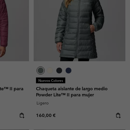
Nuevos Colores
te™ II para
Chaqueta aislante de largo medio
Powder Lite™ II para mujer
Ligero
Regular price:
160,00 €