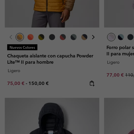
Forro polar 
Nuevos Colores
II para muje
Chaqueta aislante con capucha Powder
Lite™ II para hombre
Ligero
Ligero
Sale price:
Regu
77,00 €
110
Minimum sale price:
Maximum price:
75,00 €
-
150,00 €