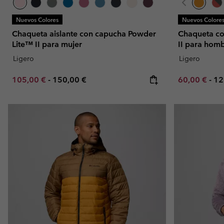
Nuevos Colores
Nuevos Colore
Chaqueta aislante con capucha Powder
Chaqueta co
Lite™ II para mujer
II para hom
Ligero
Ligero
Minimum sale price:
Maximum price:
Minimum sal
Ma
105,00 €
-
150,00 €
60,00 €
-
12