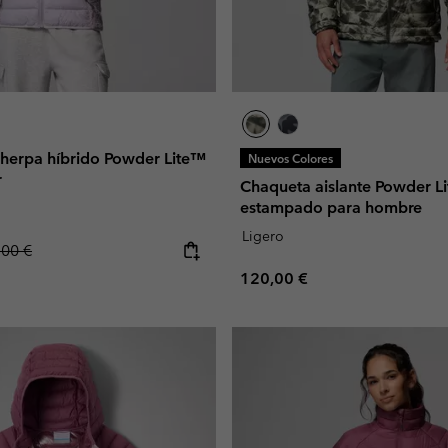
sherpa híbrido Powder Lite™
Nuevos Colores
r
Chaqueta aislante Powder Li
estampado para hombre
Ligero
lar price:
,00 €
Regular price:
120,00 €