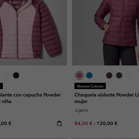
s
Nuevos Colores
slante con capucha Powder
Chaqueta aislante Powder Li
a niña
mujer
Ligero
e price:
ximum price:
Minimum sale price:
Maximum price:
,00 €
84,00 €
-
120,00 €