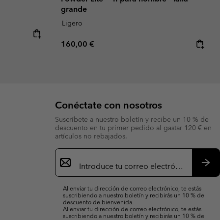
grande
Ligero
Regular price:
160,00 €
Conéctate con nosotros
Suscríbete a nuestro boletín y recibe un 10 % de
descuento en tu primer pedido al gastar 120 € en
artículos no rebajados.
Suscripción
de
correo
Susc
electrónico
Al enviar tu dirección de correo electrónico, te estás
suscribiendo a nuestro boletín y recibirás un 10 % de
descuento de bienvenida.
Al enviar tu dirección de correo electrónico, te estás
suscribiendo a nuestro boletín y recibirás un 10 % de