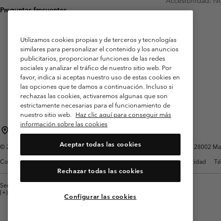
Accesibilidad: N
Preguntas frecuentes
Utilizamos cookies propias y de terceros y tecnologías
similares para personalizar el contenido y los anuncios
publicitarios, proporcionar funciones de las redes
sociales y analizar el tráfico de nuestro sitio web. Por
favor, indica si aceptas nuestro uso de estas cookies en
las opciones que te damos a continuación. Incluso si
rechazas las cookies, activaremos algunas que son
estrictamente necesarias para el funcionamiento de
nuestro sitio web.
Haz clic aquí para conseguir más
información sobre las cookies
España
Aceptar todas las cookies
©
2026
Columbia Sportswear Spain S.L.U. Avenida del Doctor Arce, 14, 28002 Mad
Condiciones de uso
Terminos de Venta
Garantía
Política de Privacidad
Té
Rechazar todas las cookies
Servicio al cliente: Lu. - Vi. de 9:00 a 13:00 y de 14:00 a 18:00
(+)34919015933
Configurar las cookies