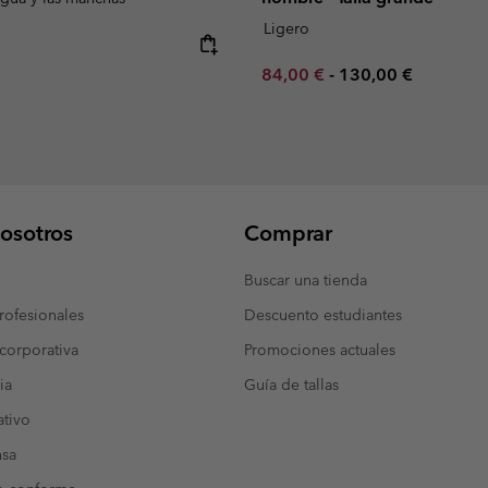
Ligero
e:
Minimum sale price:
Maximum price:
84,00 €
-
130,00 €
osotros
Comprar
Buscar una tienda
ofesionales
Descuento estudiantes
corporativa
Promociones actuales
ia
Guía de tallas
tivo
nsa