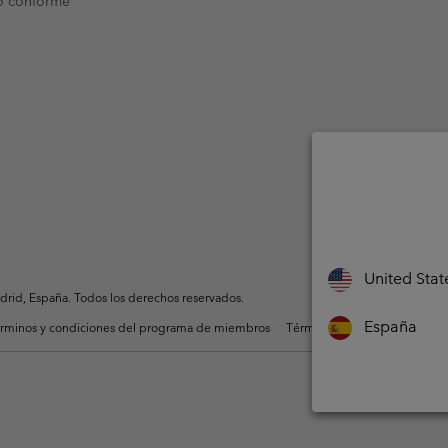
o conforme
United Stat
rid, España. Todos los derechos reservados.
España
rminos y condiciones del programa de miembros
Términos De Uso Del Conteni