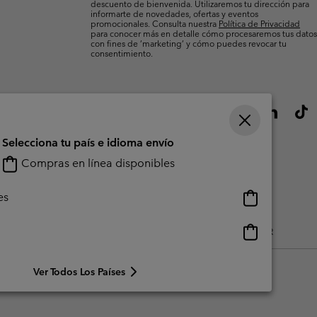
descuento de bienvenida. Utilizaremos tu dirección para
informarte de novedades, ofertas y eventos
promocionales. Consulta nuestra
Política de Privacidad
para conocer más en detalle cómo procesaremos tus datos
con fines de ’marketing’ y cómo puedes revocar tu
consentimiento.
Selecciona tu país e idioma envío
Compras en línea disponibles
Compras
es
en
línea
Compras
do Generado Por Los Usuarios
Impressum
Cookies
Public CBCR
disponibles
en
línea
Ver Todos Los Países
disponibles