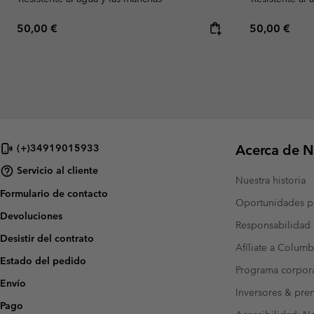
Regular price:
Regular pric
50,00 €
50,00 €
Acerca de N
(+)34919015933
Servicio al cliente
Nuestra historia
Formulario de contacto
Oportunidades pr
Devoluciones
Responsabilidad 
Desistir del contrato
Afíliate a Columb
Estado del pedido
Programa corpora
Envío
Inversores & pre
Pago