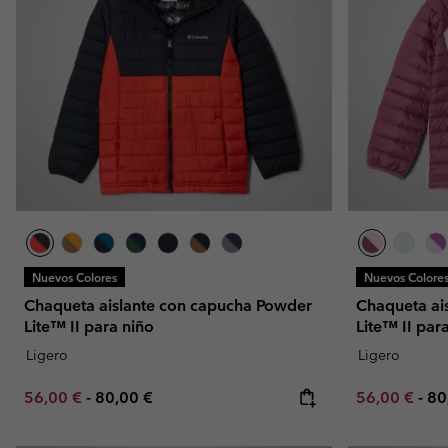
Nuevos Colores
Nuevos Colore
Chaqueta aislante con capucha Powder
Chaqueta ai
Lite™ II para niño
Lite™ II par
Ligero
Ligero
Minimum sale price:
Maximum price:
Minimum sal
Ma
56,00 €
-
80,00 €
56,00 €
-
80