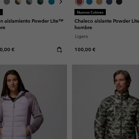
s
Nuevos Colores
n aislamiento Powder Lite™
Chaleco aislante Powder Lit
bre
hombre
Ligero
e price:
ximum price:
Regular price:
0,00 €
100,00 €