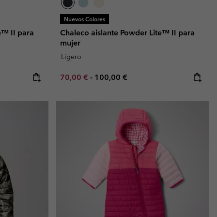
Nuevos Colores
e™ II para
Chaleco aislante Powder Lite™ II para
mujer
Ligero
Minimum sale price:
Maximum price:
70,00 €
-
100,00 €