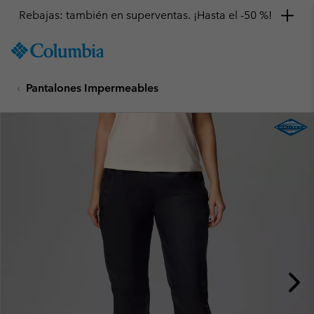
Rebajas: también en superventas. ¡Hasta el -50 %!
SKIP
Columbia
TO
Sportswear
CONTENT
Pantalones Impermeables
SKIP
TO
MAIN
NAV
SKIP
TO
SEARCH