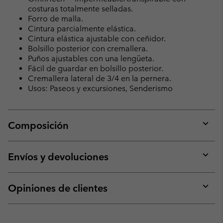
costuras totalmente selladas.
Forro de malla.
Cintura parcialmente elástica.
Cintura elástica ajustable con ceñidor.
Bolsillo posterior con cremallera.
Puños ajustables con una lengüeta.
Fácil de guardar en bolsillo posterior.
Cremallera lateral de 3/4 en la pernera.
Usos: Paseos y excursiones, Senderismo
Composición
Expan
or
collap
Envíos y devoluciones
sectio
Expan
or
collap
Opiniones de clientes
sectio
Expan
or
collap