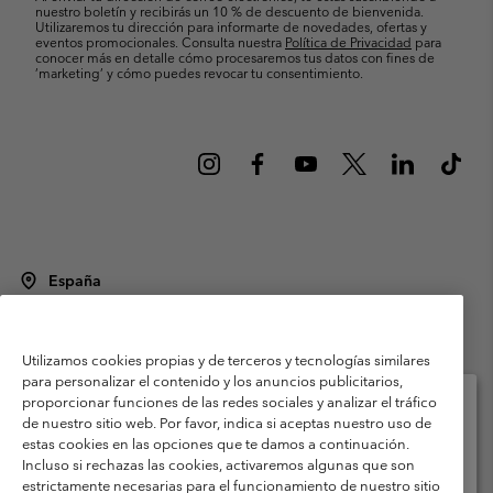
nuestro boletín y recibirás un 10 % de descuento de bienvenida.
Utilizaremos tu dirección para informarte de novedades, ofertas y
eventos promocionales. Consulta nuestra
Política de Privacidad
para
conocer más en detalle cómo procesaremos tus datos con fines de
’marketing’ y cómo puedes revocar tu consentimiento.
España
©
2026
Columbia Sportswear Spain S.L.U. Avenida del Doctor Arce, 14,
28002 Madrid, España. Todos los derechos reservados.
Utilizamos cookies propias y de terceros y tecnologías similares
Condiciones de uso
Terminos de Venta
Garantía
para personalizar el contenido y los anuncios publicitarios,
Política de Privacidad
proporcionar funciones de las redes sociales y analizar el tráfico
de nuestro sitio web. Por favor, indica si aceptas nuestro uso de
Términos y condiciones del programa de miembros
estas cookies en las opciones que te damos a continuación.
Selecciona tu país e idioma envío
Incluso si rechazas las cookies, activaremos algunas que son
Términos De Uso Del Contenido Generado Por Los Usuarios
Compras en línea disponibles
estrictamente necesarias para el funcionamiento de nuestro sitio