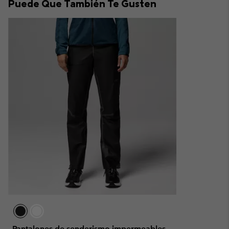
Puede Que También Te Gusten
sectio
Pantalones de senderismo impermeables