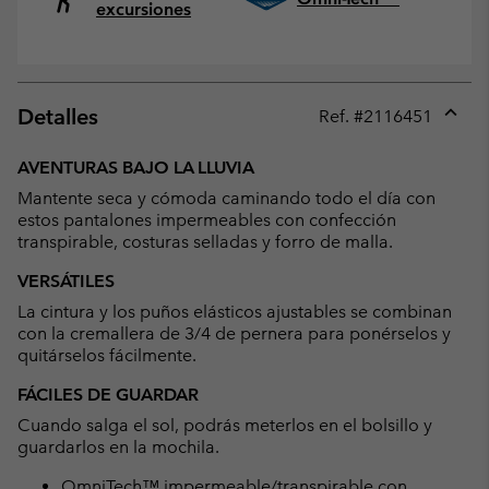
excursiones
Detalles
Ref. #
2116451
Expan
or
AVENTURAS BAJO LA LLUVIA
collap
Mantente seca y cómoda caminando todo el día con
sectio
estos pantalones impermeables con confección
transpirable, costuras selladas y forro de malla.
VERSÁTILES
La cintura y los puños elásticos ajustables se combinan
con la cremallera de 3/4 de pernera para ponérselos y
quitárselos fácilmente.
FÁCILES DE GUARDAR
Cuando salga el sol, podrás meterlos en el bolsillo y
guardarlos en la mochila.
OmniTech™ impermeable/transpirable con