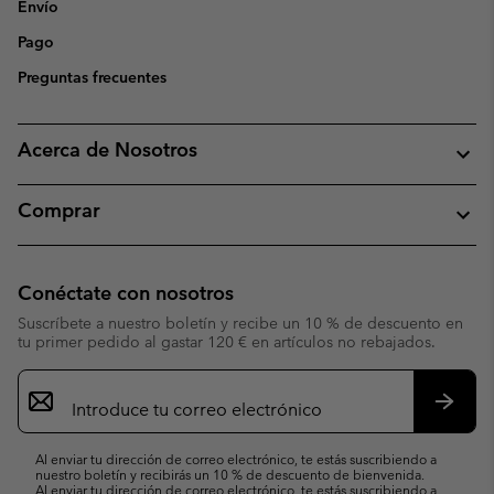
Envío
Pago
Preguntas frecuentes
Acerca de Nosotros
Comprar
Conéctate con nosotros
Suscríbete a nuestro boletín y recibe un 10 % de descuento en
tu primer pedido al gastar 120 € en artículos no rebajados.
Suscripción
de
correo
Suscri
electrónico
Al enviar tu dirección de correo electrónico, te estás suscribiendo a
nuestro boletín y recibirás un 10 % de descuento de bienvenida.
Al enviar tu dirección de correo electrónico, te estás suscribiendo a