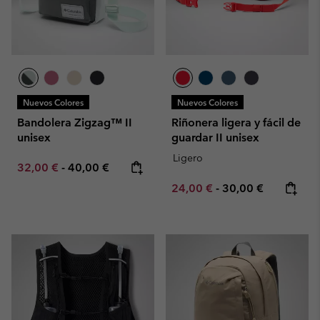
Nuevos Colores
Nuevos Colores
Bandolera Zigzag™ II
Riñonera ligera y fácil de
unisex
guardar II unisex
Ligero
Minimum sale price:
Maximum price:
32,00 €
-
40,00 €
Minimum sale price:
Maximum price:
24,00 €
-
30,00 €