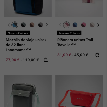
Nuevos Colores
Nuevos Colores
Mochila de viaje unisex
Riñonera unisex Trail
de 32 litros
Traveller™
Landroamer™
Minimum sale price:
Maximum price:
31,00 €
-
45,00 €
Minimum sale price:
Maximum price:
77,00 €
-
110,00 €