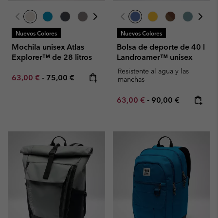
Nuevos Colores
Nuevos Colores
Mochila unisex Atlas
Bolsa de deporte de 40 l
Explorer™ de 28 litros
Landroamer™ unisex
Resistente al agua y las
Minimum sale price:
Maximum price:
63,00 €
-
75,00 €
manchas
Minimum sale price:
Maximum price:
63,00 €
-
90,00 €