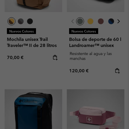
Nuevos Colores
Nuevos Colores
Mochila unisex Trail
Bolsa de deporte de 60 l
Traveler™ II de 28 litros
Landroamer™ unisex
Resistente al agua y las
Regular price:
70,00 €
manchas
Regular price:
120,00 €