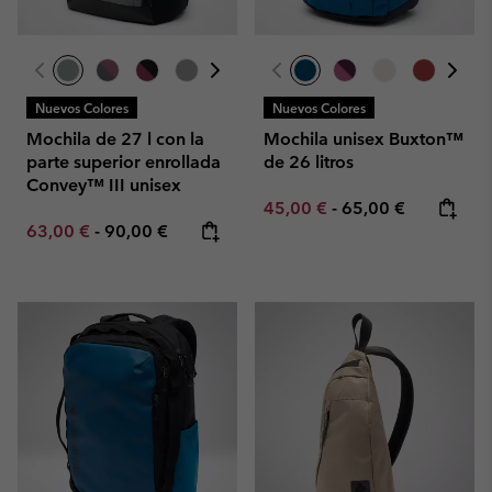
Nuevos Colores
Nuevos Colores
Mochila de 27 l con la
Mochila unisex Buxton™
parte superior enrollada
de 26 litros
Convey™ III unisex
Minimum sale price:
Maximum price:
45,00 €
-
65,00 €
Minimum sale price:
Maximum price:
63,00 €
-
90,00 €