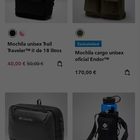
Mochila unisex Trail
Exclusividad
Traveler™ II de 18 litros
Mochila cargo unisex
oficial Endor™
Sale price:
Regular price:
40,00 €
50,00 €
Regular price:
170,00 €