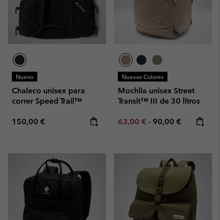
Nuevo
Nuevos Colores
Chaleco unisex para
Mochila unisex Street
correr Speed Trail™
Transit™ III de 30 litros
Regular price:
Minimum sale price:
Maximum price:
150,00 €
63,00 €
-
90,00 €