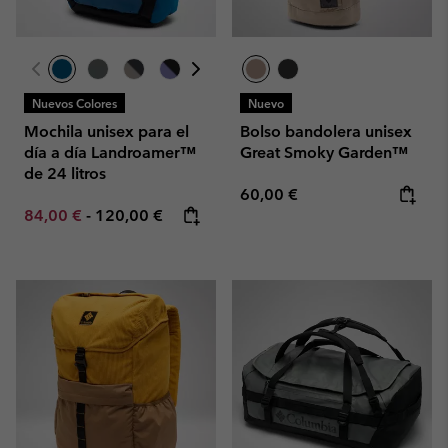
Nuevos Colores
Nuevo
Mochila unisex para el
Bolso bandolera unisex
día a día Landroamer™
Great Smoky Garden™
de 24 litros
Regular price:
60,00 €
Minimum sale price:
Maximum price:
84,00 €
-
120,00 €