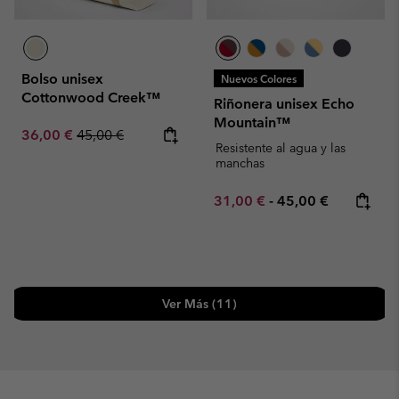
Bolso unisex
Nuevos Colores
Cottonwood Creek™
Riñonera unisex Echo
Mountain™
Sale price:
Regular price:
36,00 €
45,00 €
Resistente al agua y las
manchas
Minimum sale price:
Maximum price:
31,00 €
-
45,00 €
Ver Más (11)