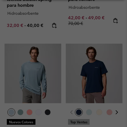
para hombre
Hidroabsorbente
Hidroabsorbente
Minimum sale price:
Maximum sale pric
Regular pr
42,00 €
-
49,00 €
70,00 €
Minimum sale price:
Maximum price:
32,00 €
-
40,00 €
Nuevos Colores
Top Ventas