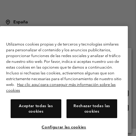
España
©
2026
Columbia Sportswear Spain S.L.U. Avenida del Doctor Arce, 14,
28002 Madrid, España. Todos los derechos reservados.
Utilizamos cookies propias y de terceros y tecnologías similares
Condiciones de uso
Terminos de Venta
Garantía
para personalizar el contenido y los anuncios publicitarios,
Política de Privacidad
proporcionar funciones de las redes sociales y analizar el tráfico
de nuestro sitio web. Por favor, indica si aceptas nuestro uso de
Términos y condiciones del programa de miembros
estas cookies en las opciones que te damos a continuación.
Selecciona tu país e idioma envío
Incluso si rechazas las cookies, activaremos algunas que son
Términos De Uso Del Contenido Generado Por Los Usuarios
Compras en línea disponibles
estrictamente necesarias para el funcionamiento de nuestro sitio
Impressum
Cookies
Public CBCR
web.
Haz clic aquí para conseguir más información sobre las
cookies
Comp
United States
en
Servicio al cliente: Lu. - Vi. de 9:00 a 13:00 y de 14:00 a 18:00
(+)34919015933
línea
Aceptar todas las
Rechazar todas las
Comp
España
dispon
cookies
cookies
en
línea
Ver Todos Los Países
dispon
Configurar las cookies