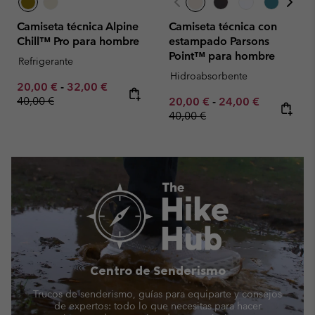
Camiseta técnica Alpine
Camiseta técnica con
Chill™ Pro para hombre
estampado Parsons
Point™ para hombre
Refrigerante
Hidroabsorbente
Minimum sale price:
Maximum sale price:
Regular price:
20,00 €
-
32,00 €
40,00 €
Minimum sale price:
Maximum sale pric
Regular pr
20,00 €
-
24,00 €
40,00 €
Centro de Senderismo
Trucos de senderismo, guías para equiparte y consejos
de expertos: todo lo que necesitas para hacer