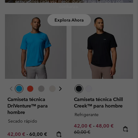
excursiones cada vez mejor, durante más tiempo y con
confianza.
Explora Ahora
Camiseta técnica
Camiseta técnica Chill
DriVenture™ para
Creek™ para hombre
hombre
Refrigerante
Secado rápido
Minimum sale price:
Maximum sale pric
Regular pr
42,00 €
-
48,00 €
60,00 €
Minimum sale price:
Maximum price:
42,00 €
-
60,00 €