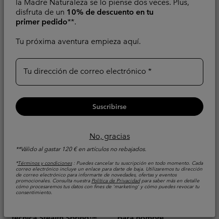
hombre
la Madre Naturaleza se lo piense dos veces. Plus,
Refrigerante
disfruta de un
10% de descuento en tu
Refrigerante
primer pedido
**.
Sale price:
Regular price:
64,00 €
80,00 €
Minimum sale price:
Maximum sale pric
Regular pr
38,00 €
-
44,00 €
Tu próxima aventura empieza aquí.
55,00 €
Tu dirección de correo electrónico
Suscribirse
No, gracias
**Válido al gastar 120 € en artículos no rebajados.
*
Términos y condiciones
: Puedes cancelar tu suscripción en todo momento. Cada
correo electrónico incluye un enlace para darte de baja. Utilizaremos tu dirección
de correo electrónico para informarte de novedades, ofertas y eventos
promocionales. Consulta nuestra
Política de Privacidad
para saber más en detalle
cómo procesaremos tus datos con fines de 'marketing' y cómo puedes revocar tu
consentimiento.
Camiseta de tirantes
Camiseta Chill Creek™
técnica Stealth Spring™
para hombre