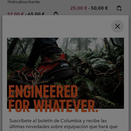
Hidroabsorbente
Minimum sale price:
Maximum price:
25,00 €
-
50,00 €
Minimum sale price:
Maximum price:
32,00 €
-
65,00 €
Camiseta técnica de
Camiseta técnica de
manga larga Diamond
manga larga Alpine
Suscríbete al boletín de Columbia y recibe las
Peak Pro™ para hombre
Chill™ Pro Crew II para
últimas novedades sobre equipación que hará que