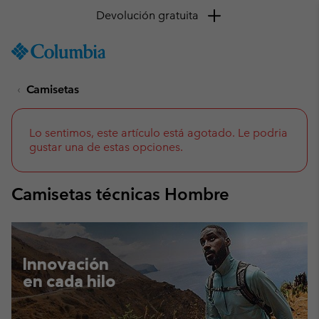
Devolución gratuita
SKIP
Columbia
TO
Sportswear
CONTENT
Camisetas
SKIP
TO
MAIN
NAV
Lo sentimos, este artículo está agotado. Le podria
gustar una de estas opciones.
SKIP
TO
SEARCH
Camisetas técnicas Hombre
Innovación
en cada hilo