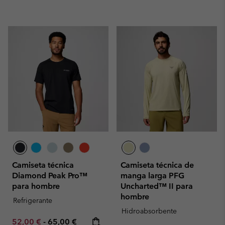
Camiseta técnica
Camiseta técnica de
Diamond Peak Pro™
manga larga PFG
para hombre
Uncharted™ II para
hombre
Refrigerante
Hidroabsorbente
Minimum sale price:
Maximum price:
52,00 €
-
65,00 €