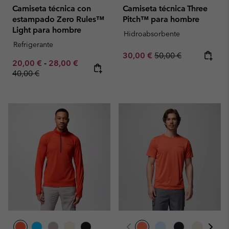
Camiseta técnica con
Camiseta técnica Three
estampado Zero Rules™
Pitch™ para hombre
Light para hombre
Hidroabsorbente
Refrigerante
Sale price:
Regular price:
30,00 €
50,00 €
Minimum sale price:
Maximum sale price:
Regular price:
20,00 €
-
28,00 €
40,00 €