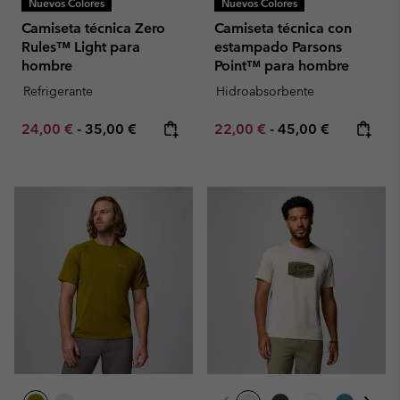
Nuevos Colores
Nuevos Colores
Camiseta técnica Zero
Camiseta técnica con
Rules™ Light para
estampado Parsons
hombre
Point™ para hombre
Refrigerante
Hidroabsorbente
Minimum sale price:
Maximum price:
Minimum sale price:
Maximum price:
24,00 €
-
35,00 €
22,00 €
-
45,00 €