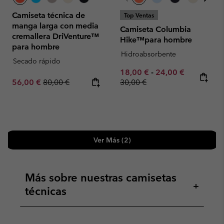
Camiseta técnica de
Top Ventas
manga larga con media
Camiseta Columbia
cremallera DriVenture™
Hike™para hombre
para hombre
Hidroabsorbente
Secado rápido
Minimum sale price:
Maximum sale pric
Regular pr
18,00 €
-
24,00 €
Sale price:
Regular price:
56,00 €
80,00 €
30,00 €
Ver Más (2)
Más sobre nuestras camisetas
+
técnicas