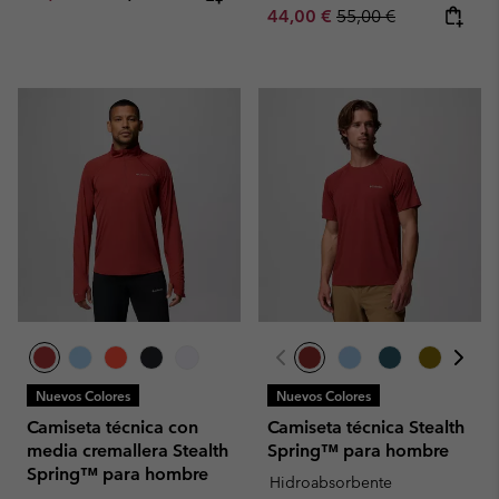
Sale price:
Regular price:
44,00 €
55,00 €
Nuevos Colores
Nuevos Colores
Camiseta técnica con
Camiseta técnica Stealth
media cremallera Stealth
Spring™ para hombre
Spring™ para hombre
Hidroabsorbente