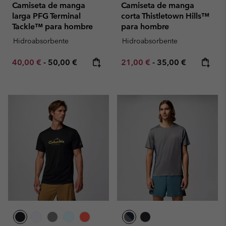
Camiseta de manga
Camiseta de manga
larga PFG Terminal
corta Thistletown Hills™
Tackle™ para hombre
para hombre
Hidroabsorbente
Hidroabsorbente
Minimum sale price:
Maximum price:
Minimum sale price:
Maximum price:
40,00 €
-
50,00 €
21,00 €
-
35,00 €