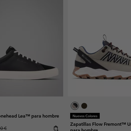
Bonehead Lea™ para hombre
Nuevos Colores
Zapatillas Flow Fremont™ U
lar price:
00 €
para hombre