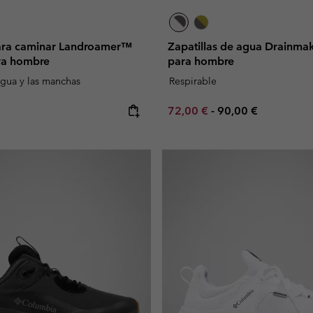
para caminar Landroamer™
Zapatillas de agua Drainma
ara hombre
para hombre
agua y las manchas
Respirable
e:
Minimum sale price:
Maximum price:
72,00 €
-
90,00 €