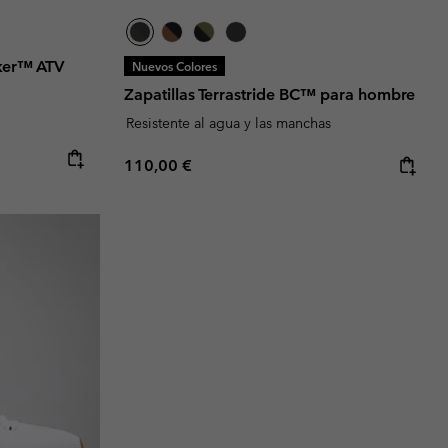
ker™ ATV
Nuevos Colores
Zapatillas Terrastride BC™ para hombre
Resistente al agua y las manchas
Regular price:
110,00 €