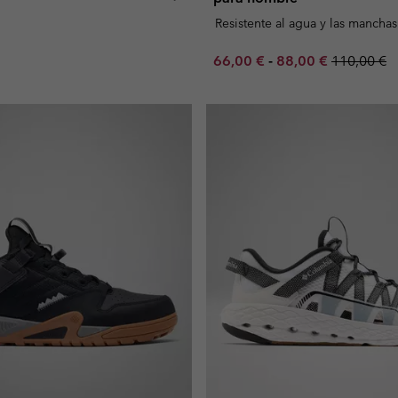
Resistente al agua y las manchas
Minimum sale price:
Maximum sale pric
Regular pr
66,00 €
-
88,00 €
110,00 €