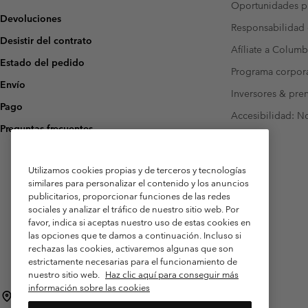
Oportunidades pr
Devoluciones
Responsabilidad 
Desistir del contrato
Afíliate a Columb
Estado del pedido
Programa corpora
Envío
Inversores & pre
Pago
Accesibilidad: N
Preguntas frecuentes
Utilizamos cookies propias y de terceros y tecnologías
similares para personalizar el contenido y los anuncios
publicitarios, proporcionar funciones de las redes
sociales y analizar el tráfico de nuestro sitio web. Por
favor, indica si aceptas nuestro uso de estas cookies en
las opciones que te damos a continuación. Incluso si
rechazas las cookies, activaremos algunas que son
estrictamente necesarias para el funcionamiento de
nuestro sitio web.
Haz clic aquí para conseguir más
información sobre las cookies
España