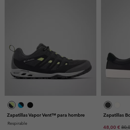
Zapatillas Vapor Vent™ para hombre
Zapatillas 
Respirable
Sale price:
Regu
48,00 €
80,