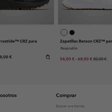
errastride™ CRZ para
Zapatillas Benson CRZ™ pa
Respirable
e price:
ximum price:
0,00 €
Minimum sale price:
Maximum sale pric
Regular pr
56,00 €
-
68,00 €
80,00 €
osotros
Comprar
Buscar una tienda