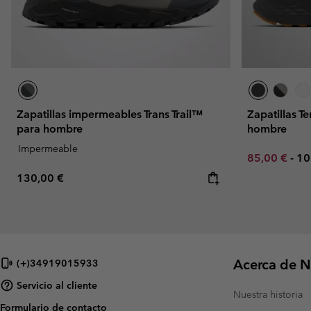
Zapatillas impermeables Trans Trail™
Zapatillas T
para hombre
hombre
Impermeable
Minimum sal
Ma
85,00 €
-
10
Regular price:
130,00 €
Acerca de N
(+)34919015933
Servicio al cliente
Nuestra historia
Formulario de contacto