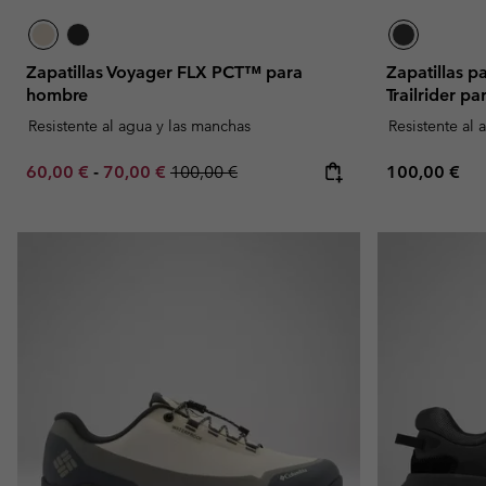
Zapatillas Voyager FLX PCT™ para
Zapatillas 
hombre
Trailrider p
Resistente al agua y las manchas
Resistente al 
Minimum sale price:
Maximum sale price:
Regular price:
Regular pric
60,00 €
-
70,00 €
100,00 €
100,00 €