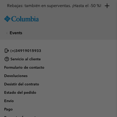
Rebajas: también en superventas. ¡Hasta el -50 %!
SKIP
Columbia
TO
Sportswear
CONTENT
Events
SKIP
TO
MAIN
NAV
(+)34919015933
SKIP
Servicio al cliente
TO
Formulario de contacto
SEARCH
Devoluciones
Desistir del contrato
Estado del pedido
Envío
Pago