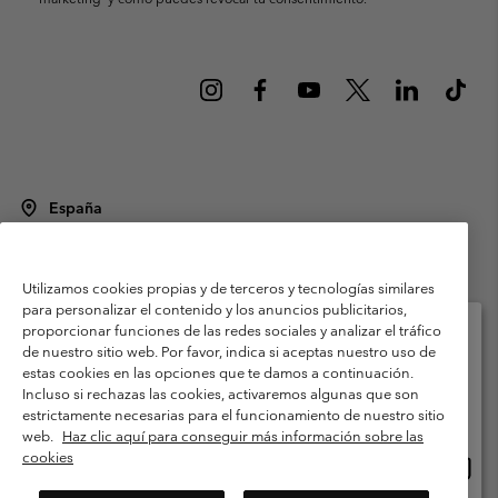
España
©
2026
Columbia Sportswear Spain S.L.U. Avenida del Doctor Arce, 14,
28002 Madrid, España. Todos los derechos reservados.
Utilizamos cookies propias y de terceros y tecnologías similares
Condiciones de uso
Terminos de Venta
Garantía
para personalizar el contenido y los anuncios publicitarios,
Política de Privacidad
proporcionar funciones de las redes sociales y analizar el tráfico
de nuestro sitio web. Por favor, indica si aceptas nuestro uso de
Términos y condiciones del programa de miembros
estas cookies en las opciones que te damos a continuación.
Selecciona tu país e idioma envío
Incluso si rechazas las cookies, activaremos algunas que son
Términos De Uso Del Contenido Generado Por Los Usuarios
Compras en línea disponibles
estrictamente necesarias para el funcionamiento de nuestro sitio
Impressum
Cookies
Public CBCR
web.
Haz clic aquí para conseguir más información sobre las
cookies
Comp
United States
en
Servicio al cliente: Lu. - Vi. de 9:00 a 13:00 y de 14:00 a 18:00