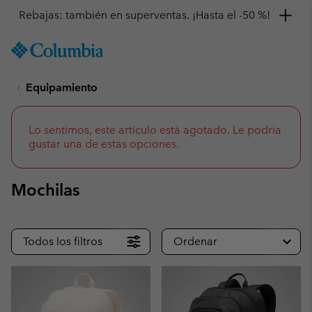
Consigue un 10 % de descuento
SKIP
Columbia
TO
Sportswear
CONTENT
Equipamiento
SKIP
TO
MAIN
NAV
Lo sentimos, este artículo está agotado. Le podria
gustar una de estas opciones.
SKIP
TO
SEARCH
Mochilas
Todos los filtros
Ordenar