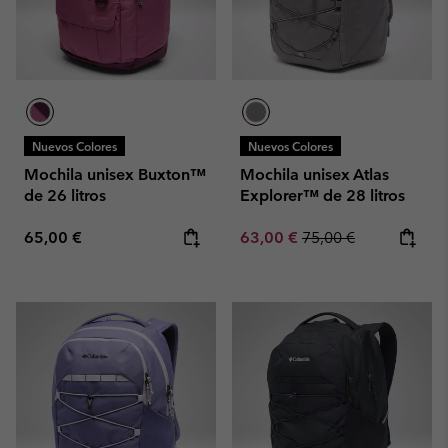
Nuevos Colores
Nuevos Colores
Mochila unisex Buxton™
Mochila unisex Atlas
de 26 litros
Explorer™ de 28 litros
Regular price:
Sale price:
Regular price:
65,00 €
63,00 €
75,00 €