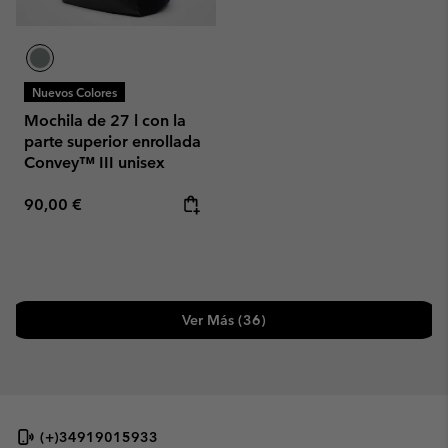
Nuevos Colores
Mochila de 27 l con la
parte superior enrollada
Convey™ III unisex
Regular price:
90,00 €
Ver Más (36)
(+)34919015933