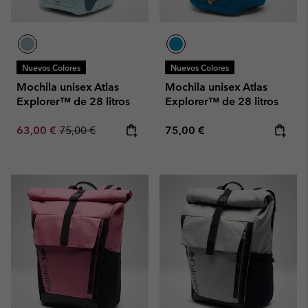
Nuevos Colores
Nuevos Colores
Mochila unisex Atlas
Mochila unisex Atlas
Explorer™ de 28 litros
Explorer™ de 28 litros
Sale price:
Regular price:
Regular price:
63,00 €
75,00 €
75,00 €