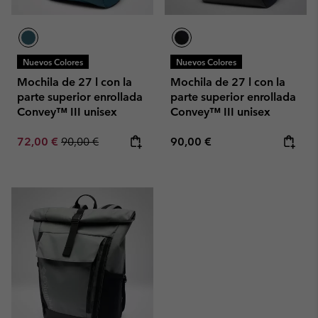
Nuevos Colores
Nuevos Colores
Mochila de 27 l con la
Mochila de 27 l con la
parte superior enrollada
parte superior enrollada
Convey™ III unisex
Convey™ III unisex
Sale price:
Regular price:
Regular price:
72,00 €
90,00 €
90,00 €