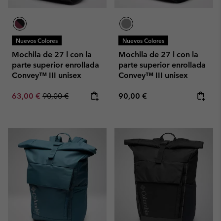
Nuevos Colores
Nuevos Colores
Mochila de 27 l con la
Mochila de 27 l con la
parte superior enrollada
parte superior enrollada
Convey™ III unisex
Convey™ III unisex
Sale price:
Regular price:
Regular price:
63,00 €
90,00 €
90,00 €