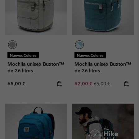
Nuevos Colores
Nuevos Colores
Mochila unisex Buxton™
Mochila unisex Buxton™
de 26 litros
de 26 litros
Regular price:
Sale price:
Regular price:
65,00 €
52,00 €
65,00 €