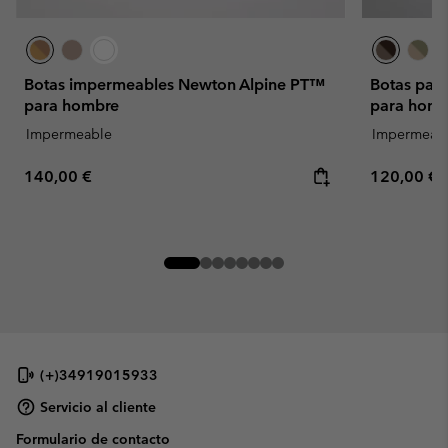
Botas impermeables Newton Alpine PT™
Botas par
para hombre
para homb
Impermeable
Impermeab
Regular price:
Regular pr
140,00 €
120,00 €
(+)34919015933
Servicio al cliente
Formulario de contacto