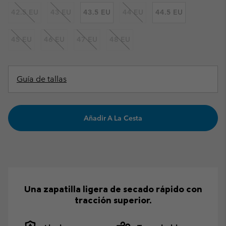
42.5 EU
43 EU
43.5 EU
44 EU
44.5 EU
45 EU
46 EU
47 EU
48 EU
Guía de tallas
Añadir A La Cesta
Una zapatilla ligera de secado rápido con
tracción superior.