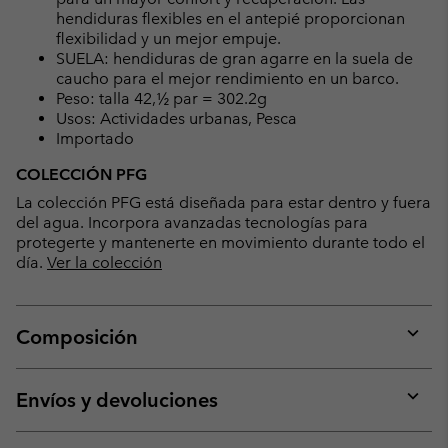
hendiduras flexibles en el antepié proporcionan
flexibilidad y un mejor empuje.
SUELA: hendiduras de gran agarre en la suela de
caucho para el mejor rendimiento en un barco.
Peso: talla 42,½ par = 302.2g
Usos: Actividades urbanas, Pesca
Importado
COLECCIÓN PFG
La colección PFG está diseñada para estar dentro y fuera
del agua. Incorpora avanzadas tecnologías para
protegerte y mantenerte en movimiento durante todo el
día.
Ver la colección
Composición
Expan
or
collap
Envíos y devoluciones
sectio
Expan
or