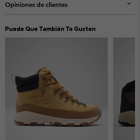
collap
Opiniones de clientes
sectio
Expan
or
collap
Puede Que También Te Gusten
sectio