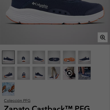
Colección PFG
Zapato Castback™ PFG