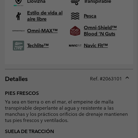
Llovizna
Transpirable
Estilo de vida al
Pesca
aire libre
Omni-Shield™
Omni-MAX™
Blood 'N Guts
Techlite™
Navic Fit™
Detalles
Ref. #
2063101
Expan
or
PIES FRESCOS
collap
Ya sea en tierra o en el mar, el empeine de malla
sectio
transpirable deperlante al agua y resistente a las
manchas y los prácticos orificios de drenaje mantienen
tus pies frescos y ventilados.
SUELA DE TRACCIÓN