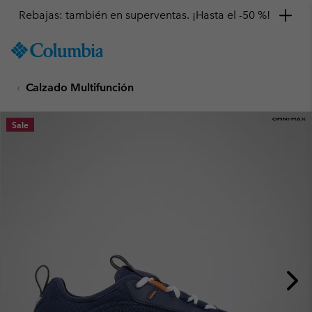
Rebajas: también en superventas. ¡Hasta el -50 %!
SKIP
Columbia
TO
Sportswear
CONTENT
Calzado Multifunción
SKIP
TO
MAIN
Sale
NAV
SKIP
TO
SEARCH