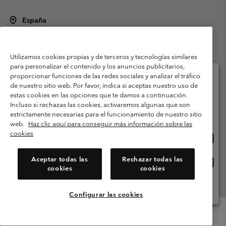
España
©
2026
Columbia Sportswear Spain S.L.U. Avenida del Doctor Arce, 14,
28002 Madrid, España. Todos los derechos reservados.
Utilizamos cookies propias y de terceros y tecnologías similares
Condiciones de uso
Terminos de Venta
Garantía
para personalizar el contenido y los anuncios publicitarios,
Política de Privacidad
proporcionar funciones de las redes sociales y analizar el tráfico
de nuestro sitio web. Por favor, indica si aceptas nuestro uso de
Términos y condiciones del programa de miembros
estas cookies en las opciones que te damos a continuación.
Selecciona tu país e idioma envío
Incluso si rechazas las cookies, activaremos algunas que son
Términos De Uso Del Contenido Generado Por Los Usuarios
Compras en línea disponibles
estrictamente necesarias para el funcionamiento de nuestro sitio
Impressum
Cookies
Public CBCR
web.
Haz clic aquí para conseguir más información sobre las
cookies
Comp
United States
en
Servicio al cliente: Lu. - Vi. de 9:00 a 13:00 y de 14:00 a 18:00
(+)34919015933
línea
Aceptar todas las
Rechazar todas las
Comp
España
dispon
cookies
cookies
en
línea
Ver Todos Los Países
dispon
Configurar las cookies
Menu
Buscar
Iniciar
Mini