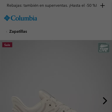
Rebajas: también en superventas. ¡Hasta el -50 %!
SKIP
Columbia
TO
Sportswear
CONTENT
Zapatillas
SKIP
TO
MAIN
Sale
NAV
SKIP
TO
SEARCH