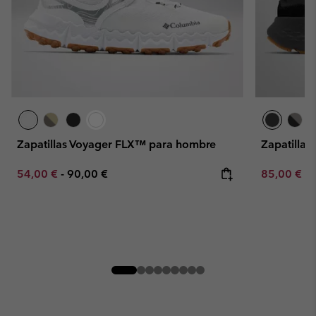
Zapatillas Voyager FLX™ para hombre
Zapatillas
Minimum sale price:
Maximum price:
Minimum sa
54,00 €
-
90,00 €
85,00 €
-