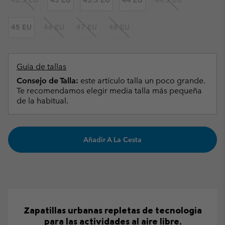
42.5 EU
43 EU
43.5 EU
44 EU
44.5 EU
45 EU
46 EU
47 EU
48 EU
Guía de tallas
Consejo de Talla:
este artículo talla un poco grande.
Te recomendamos elegir media talla más pequeña
de la habitual.
Añadir A La Cesta
Zapatillas urbanas repletas de tecnología
para las actividades al aire libre.