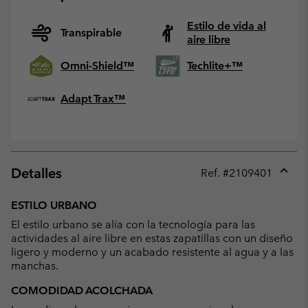
Estilo de vida al
Transpirable
aire libre
Omni-Shield™
Techlite+™
Adapt Trax™
Detalles
Ref. #
2109401
Expan
or
ESTILO URBANO
collap
El estilo urbano se alía con la tecnología para las
sectio
actividades al aire libre en estas zapatillas con un diseño
ligero y moderno y un acabado resistente al agua y a las
manchas.
COMODIDAD ACOLCHADA