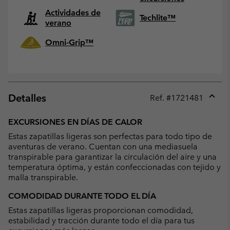
Actividades de
Techlite™
verano
Omni-Grip™
Detalles
Ref. #
1721481
Expan
or
EXCURSIONES EN DÍAS DE CALOR
collap
Estas zapatillas ligeras son perfectas para todo tipo de
sectio
aventuras de verano. Cuentan con una mediasuela
transpirable para garantizar la circulación del aire y una
temperatura óptima, y están confeccionadas con tejido y
malla transpirable.
COMODIDAD DURANTE TODO EL DÍA
Estas zapatillas ligeras proporcionan comodidad,
estabilidad y tracción durante todo el día para tus