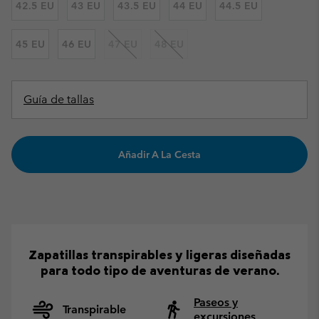
42.5 EU
43 EU
43.5 EU
44 EU
44.5 EU
45 EU
46 EU
47 EU
48 EU
Guía de tallas
Añadir A La Cesta
Zapatillas transpirables y ligeras diseñadas
para todo tipo de aventuras de verano.
Paseos y
Transpirable
excursiones