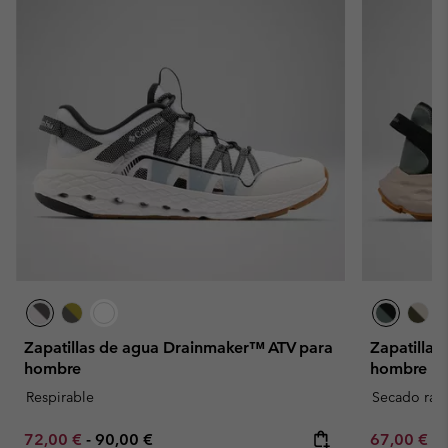
Zapatillas de agua Drainmaker™ ATV para
Zapatilla
hombre
hombre
Respirable
Secado ráp
Minimum sale price:
Maximum price:
Minimum sa
72,00 €
-
90,00 €
67,00 €
-