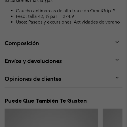
excursiones más largas.
Caucho antimarcas de alta tracción OmniGrip™.
Peso: talla 42, ½ par = 274.9
Usos: Paseos y excursiones, Actividades de verano
Composición
Expan
or
collap
Envíos y devoluciones
sectio
Expan
or
collap
Opiniones de clientes
sectio
Expan
or
collap
Puede Que También Te Gusten
sectio