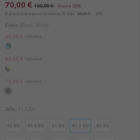
Sale price:
Regular price:
70,00 €
100,00 €
Ahorra 30%
El precio más bajo en los últimos 30 días:
85,00 €
-18%
Color:
Black, White
Regular price:
Sale price:
85,00 €
100,00 €
Regular price:
Sale price:
80,00 €
100,00 €
Regular price:
Sale price:
70,00 €
100,00 €
Talla:
41.5 EU
40 EU
40.5 EU
41 EU
41.5 EU
42 EU