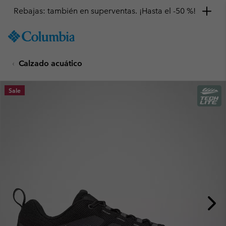
Rebajas: también en superventas. ¡Hasta el -50 %!
SKIP
Columbia
TO
Sportswear
CONTENT
Calzado acuático
SKIP
TO
MAIN
Sale
NAV
SKIP
TO
SEARCH