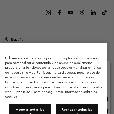
España
©
2026
Columbia Sportswear Spain S.L.U. Avenida del Doctor Arce, 14,
28002 Madrid, España. Todos los derechos reservados.
Utilizamos cookies propias y de terceros y tecnologías similares
Condiciones de uso
Terminos de Venta
Garantía
para personalizar el contenido y los anuncios publicitarios,
Política de Privacidad
proporcionar funciones de las redes sociales y analizar el tráfico
de nuestro sitio web. Por favor, indica si aceptas nuestro uso de
Términos y condiciones del programa de miembros
estas cookies en las opciones que te damos a continuación.
Selecciona tu país e idioma envío
Incluso si rechazas las cookies, activaremos algunas que son
Términos De Uso Del Contenido Generado Por Los Usuarios
Compras en línea disponibles
estrictamente necesarias para el funcionamiento de nuestro sitio
Impressum
Cookies
Public CBCR
web.
Haz clic aquí para conseguir más información sobre las
cookies
Comp
United States
en
Servicio al cliente: Lu. - Vi. de 9:00 a 13:00 y de 14:00 a 18:00
(+)34919015933
línea
Aceptar todas las
Rechazar todas las
Comp
España
dispon