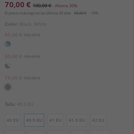
Sale price:
Regular price:
70,00 €
100,00 €
Ahorra 30%
El precio más bajo en los últimos 30 días:
85,00 €
-18%
Color:
Black, White
Regular price:
Sale price:
85,00 €
100,00 €
Regular price:
Sale price:
80,00 €
100,00 €
Regular price:
Sale price:
70,00 €
100,00 €
Talla:
40.5 EU
40 EU
40.5 EU
41 EU
41.5 EU
42 EU