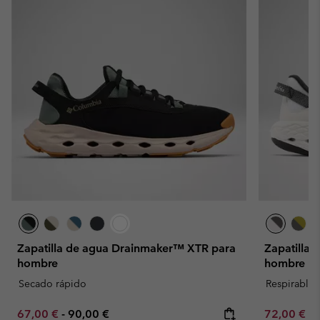
Zapatilla de agua Drainmaker™ XTR para
Zapatilla
hombre
hombre
Secado rápido
Respirable
Minimum sale price:
Maximum price:
Minimum sa
67,00 €
-
90,00 €
72,00 €
-