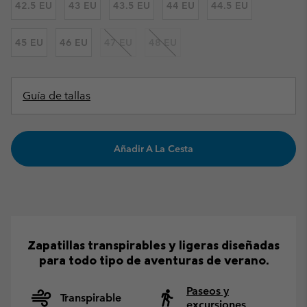
42.5 EU
43 EU
43.5 EU
44 EU
44.5 EU
45 EU
46 EU
47 EU
48 EU
Guía de tallas
Añadir A La Cesta
Zapatillas transpirables y ligeras diseñadas
para todo tipo de aventuras de verano.
Paseos y
Transpirable
excursiones