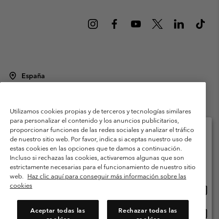
España
©
2026
Columbia Sportswear Spain S.L.U. Avenida del Doctor Arce, 14,
28002 Madrid, España. Todos los derechos reservados.
Utilizamos cookies propias y de terceros y tecnologías similares
Condiciones de uso
Terminos de Venta
Garantía
para personalizar el contenido y los anuncios publicitarios,
Política de Privacidad
proporcionar funciones de las redes sociales y analizar el tráfico
de nuestro sitio web. Por favor, indica si aceptas nuestro uso de
Términos y condiciones del programa de miembros
estas cookies en las opciones que te damos a continuación.
Selecciona tu país e idioma envío
Incluso si rechazas las cookies, activaremos algunas que son
Términos De Uso Del Contenido Generado Por Los Usuarios
Compras en línea disponibles
estrictamente necesarias para el funcionamiento de nuestro sitio
Impressum
Cookies
Public CBCR
web.
Haz clic aquí para conseguir más información sobre las
cookies
Comp
United States
en
Servicio al cliente: Lu. - Vi. de 9:00 a 13:00 y de 14:00 a 18:00
(+)34919015933
línea
Aceptar todas las
Rechazar todas las
Comp
España
dispon