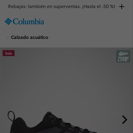
Rebajas: también en superventas. ¡Hasta el -50 %!
SKIP
Columbia
TO
Sportswear
CONTENT
Calzado acuático
SKIP
TO
MAIN
Sale
NAV
SKIP
TO
SEARCH