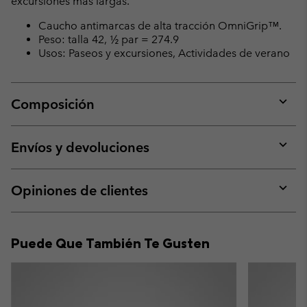
excursiones más largas.
Caucho antimarcas de alta tracción OmniGrip™.
Peso: talla 42, ½ par = 274.9
Usos: Paseos y excursiones, Actividades de verano
Composición
Expan
or
collap
Envíos y devoluciones
sectio
Expan
or
collap
Opiniones de clientes
sectio
Expan
or
collap
Puede Que También Te Gusten
sectio