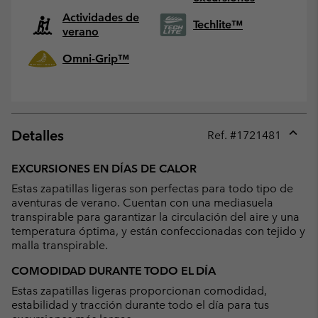
Actividades de
Techlite™
verano
Omni-Grip™
Detalles
Ref. #
1721481
Expan
or
EXCURSIONES EN DÍAS DE CALOR
collap
Estas zapatillas ligeras son perfectas para todo tipo de
sectio
aventuras de verano. Cuentan con una mediasuela
transpirable para garantizar la circulación del aire y una
temperatura óptima, y están confeccionadas con tejido y
malla transpirable.
COMODIDAD DURANTE TODO EL DÍA
Estas zapatillas ligeras proporcionan comodidad,
estabilidad y tracción durante todo el día para tus