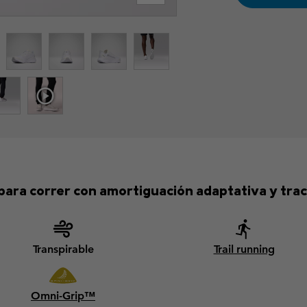
s para correr con amortiguación adaptativa y tra
Transpirable
Trail running
Omni-Grip™