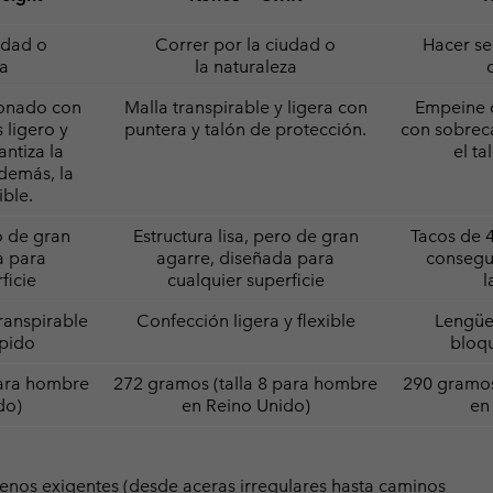
udad o
Correr por la ciudad o
Hacer se
za
la naturaleza
ionado con
Malla transpirable y ligera con
Empeine d
 ligero y
puntera y talón de protección.
con sobrec
antiza la
el ta
demás, la
ible.
o de gran
Estructura lisa, pero de gran
Tacos de 
a para
agarre, diseñada para
consegu
ficie
cualquier superficie
l
transpirable
Confección ligera y flexible
Lengüe
ápido
bloqu
para hombre
272 gramos (talla 8 para hombre
290 gramos
do)
en Reino Unido)
en
renos exigentes (desde aceras irregulares hasta caminos