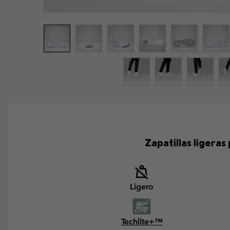
Zapatillas ligera
Ligero
Techlite+™