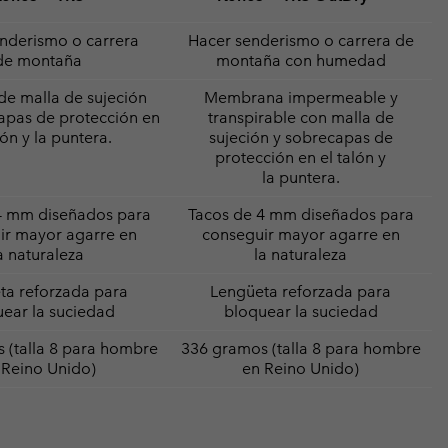
nderismo o carrera
Hacer senderismo o carrera de
de montaña
montaña con humedad
e malla de sujeción
Membrana impermeable y
apas de protección en
transpirable con malla de
lón y la puntera.
sujeción y sobrecapas de
protección en el talón y
la puntera.
4 mm diseñados para
Tacos de 4 mm diseñados para
ir mayor agarre en
conseguir mayor agarre en
a naturaleza
la naturaleza
ta reforzada para
Lengüeta reforzada para
ear la suciedad
bloquear la suciedad
 (talla 8 para hombre
336 gramos (talla 8 para hombre
 Reino Unido)
en Reino Unido)