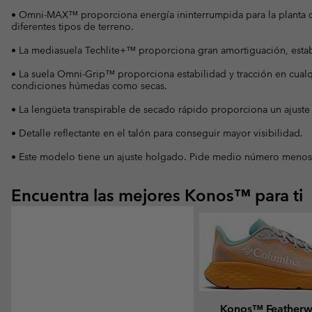
• Omni-MAX™ proporciona energía ininterrumpida para la planta d
diferentes tipos de terreno.
• La mediasuela Techlite+™ proporciona gran amortiguación, esta
• La suela Omni-Grip™ proporciona estabilidad y tracción en cualqui
condiciones húmedas como secas.
• La lengüeta transpirable de secado rápido proporciona un ajuste 
• Detalle reflectante en el talón para conseguir mayor visibilidad.
• Este modelo tiene un ajuste holgado. Pide medio número menos de 
Encuentra las mejores Konos™ para ti
Konos™ Feather