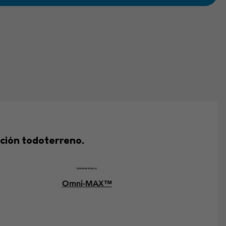
cción todoterreno.
Omni-MAX™