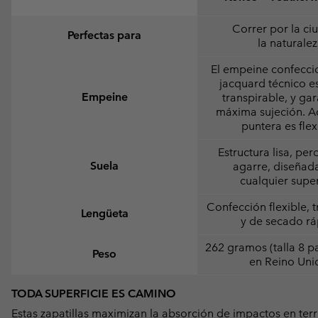
Correr por la ci
Perfectas para
la naturale
El empeine confecc
jacquard técnico es
Empeine
transpirable, y gar
máxima sujeción. A
puntera es flex
Estructura lisa, per
Suela
agarre, diseñad
cualquier super
Confección flexible, 
Lengüeta
y de secado r
262 gramos (talla 8 
Peso
en Reino Uni
TODA SUPERFICIE ES CAMINO
Estas zapatillas maximizan la absorción de impactos en ter