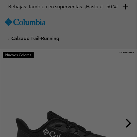
Rebajas: también en superventas. ¡Hasta el -50 %!
SKIP
Columbia
TO
Sportswear
CONTENT
Calzado Trail-Running
SKIP
TO
MAIN
Nuevos Colores
NAV
SKIP
TO
SEARCH