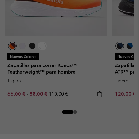
Nuevos Colores
Nuevos Colo
Zapatillas para correr Konos™
Zapatillas
Featherweight™ para hombre
ATR™ par
Ligero
Ligero
Minimum sale price:
Maximum sale price:
Regular price:
Minimum sa
66,00 €
-
88,00 €
110,00 €
120,00 €