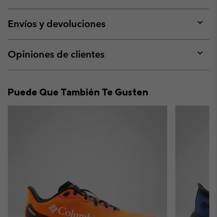
Expan
or
collap
Envíos y devoluciones
sectio
Expan
or
collap
Opiniones de clientes
sectio
Expan
or
collap
Puede Que También Te Gusten
sectio