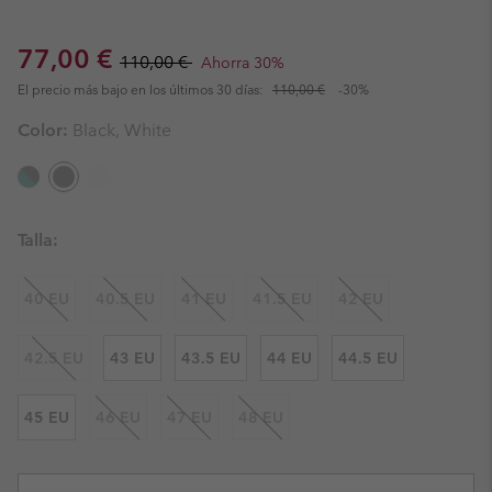
Sale price:
Regular price:
77,00 €
110,00 €
Ahorra 30%
El precio más bajo en los últimos 30 días:
110,00 €
-30%
Color:
Black, White
Talla:
40 EU
40.5 EU
41 EU
41.5 EU
42 EU
42.5 EU
43 EU
43.5 EU
44 EU
44.5 EU
45 EU
46 EU
47 EU
48 EU