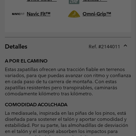
Navic Fit™
Omni-Grip™
Detalles
Ref. #
2144011
Expan
or
A POR EL CAMINO
collap
Estas zapatillas ofrecen una tracción fiable en terrenos
sectio
variados, para que puedas avanzar con ritmo y confianza
en cada paso de tu carrera de montaña. Con estas
zapatillas resistentes pero transpirables, caminarás
cómodamente kilómetro tras kilómetro.
COMODIDAD ACOLCHADA
La mediasuela, inspirada en las piñas de los pinos, está
diseñada para sostener el talón y aportar comodidad y
estabilidad. Por su parte, las almohadillas de desviación
en el talón y el antepié absorben los impactos para